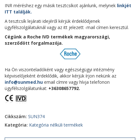
INR méréshez egy másik tesztcsíkot ajánlunk, melynek
linkjét
ITT találják.
A tesztcsík lejárati idejéről kérjük érdeklődjenek
ügyfélszolgálatuknál vagy az itt jelezett -mail címen keresztül.
Cégünk a Roche
IVD termékek magyarországi,
szerződött forgalmazója.
Ha Ön viszonteladóként vagy egészségügyi intézmény
képviselőjeként érdeklődik, akkor kérjük írjon nekünk az
info@sunmed.hu
email címre vagy hívja telefonon
ügyfélszolgálatunkat:
+36308657792.
Cikkszám:
SUN374
Kategória:
Kategória nélküli termékek