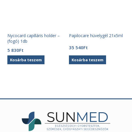
Nycocard capilláris holder –
Papilocare hüvelygél 21x5ml
(fogó) 1db
35 540
Ft
5 830
Ft
Kosárba teszem
Kosárba teszem