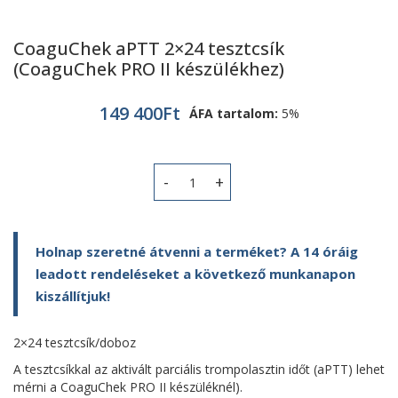
CoaguChek aPTT 2×24 tesztcsík
(CoaguChek PRO II készülékhez)
149 400
Ft
ÁFA tartalom:
5%
CoaguChek aPTT 2x24 tesztcsík (Coa
Holnap szeretné átvenni a terméket? A 14 óráig
leadott rendeléseket a következő munkanapon
kiszállítjuk!
2×24 tesztcsík/doboz
A tesztcsíkkal az aktivált parciális trompolasztin időt (aPTT) lehet
mérni a CoaguChek PRO II készüléknél).