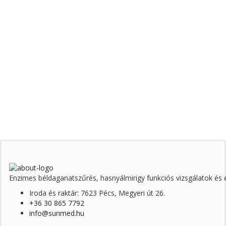
Enzimes béldaganatszűrés, hasnyálmirigy funkciós vizsgálatok é
Iroda és raktár: 7623 Pécs, Megyeri út 26.
+36 30 865 7792
info@sunmed.hu