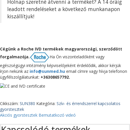
Holnap szeretné átvenni a terméket? A 14 óráig
Troponin
T
leadott rendeléseket a következő munkanapon
10
kiszállítjuk!
teszt/doboz
mennyiség
Cégünk a Roche
IVD termékek magyarországi, szerződött
forgalmazója.
Ha Ön viszonteladóként vagy
egészségügyi intézmény képviselőjeként érdeklődik, akkor kérjük
írjon nekünk az
info@sunmed.hu
email címre vagy hívja telefonon
ügyfélszolgálatunkat:
+36308657792.
Cikkszám:
SUN380
Kategória:
Szív- és érrendszerrel kapcsolatos
gyorstesztek
Akciós gyorstesztek
Bemutatkozó videó
Kapcsolódó termékek