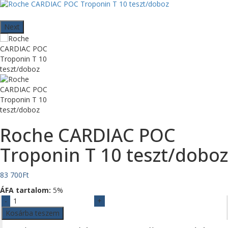
Next
Roche CARDIAC POC
Troponin T 10 teszt/doboz
83 700
Ft
ÁFA tartalom:
5%
Roche
CARDIAC
Kosárba teszem
POC