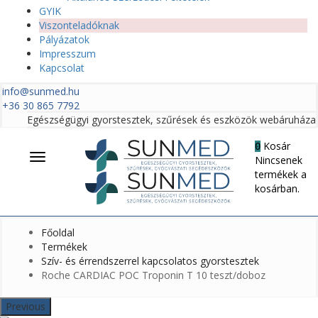
GYIK
Viszonteladóknak
Pályázatok
Impresszum
Kapcsolat
info@sunmed.hu
+36 30 865 7792
Egészségügyi gyorstesztek, szűrések és eszközök webáruháza
Kosár
0
Menü
Nincsenek
termékek a
kosárban.
Főoldal
Termékek
Szív- és érrendszerrel kapcsolatos gyorstesztek
Roche CARDIAC POC Troponin T 10 teszt/doboz
Previous