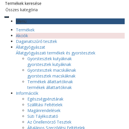
Menü
Termékek
Akciók
Daganatszűrő tesztek
Állatgyógyászat
Állatgyógyászati termékek és gyorstesztek
Gyorstesztek kutyáknak
gyorstesztek kutyáknak
Gyorstesztek macskáknak
gyorstesztek macskáknak
Termékek állattartóknak
termékek állattartóknak
Információk
Egészségpénztárak
Szállítási Feltételek
Magánrendelések
Süti Tájékoztató
Az Önellenörző Tesztek
Általános Szerződési Feltételek