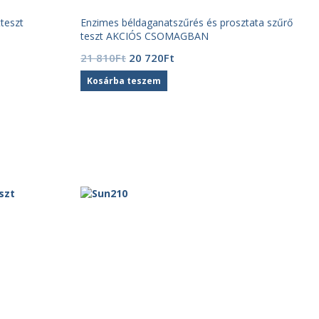
teszt
Enzimes béldaganatszűrés és prosztata szűrő
teszt AKCIÓS CSOMAGBAN
Original
Current
21 810
Ft
20 720
Ft
price
price
Kosárba teszem
was:
is:
21
20
810Ft.
720Ft.