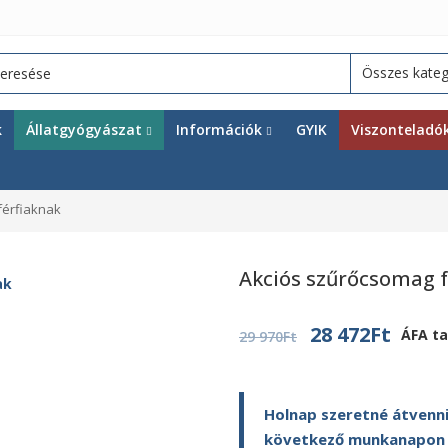
k
Állatgyógyászat
Információk
GYIK
Viszonteladó
férfiaknak
Akciós szűrőcsomag f
Original
Curre
28 472
Ft
ÁFA ta
29 970
Ft
price
price
was:
is:
Holnap szeretné átvenni
29
28
következő munkanapon ki
970Ft.
472Ft.