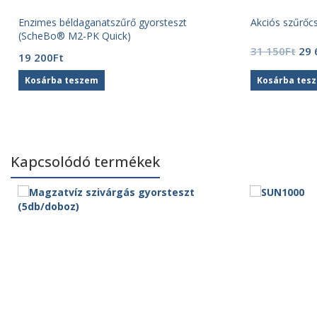
Enzimes béldaganatszűrő gyorsteszt
Akciós szűrő
(ScheBo® M2-PK Quick)
Ori
31 150
Ft
29 
19 200
Ft
pri
was
Kosárba teszem
Kosárba tes
31
150
Kapcsolódó termékek