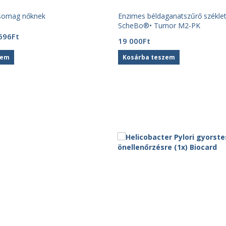
csomag nőknek
Enzimes béldaganatszűrő széklet
ScheBo®• Tumor M2-PK
ginal
Current
696
Ft
19 000
Ft
ce
price
:
is:
zem
Kosárba teszem
29
Ft.
696Ft.