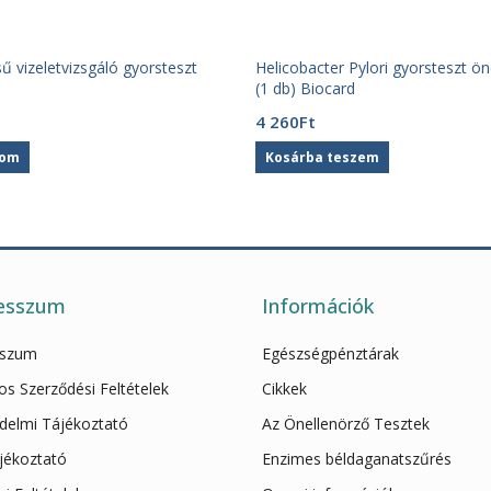
 vizeletvizsgáló gyorsteszt
Helicobacter Pylori gyorsteszt ön
(1 db) Biocard
4 260
Ft
som
Kosárba teszem
esszum
Információk
sszum
Egészségpénztárak
os Szerződési Feltételek
Cikkek
delmi Tájékoztató
Az Önellenörző Tesztek
ájékoztató
Enzimes béldaganatszűrés