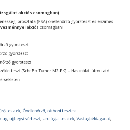
vizsgálat akciós csomagban)
lenesség, prosztata (PSA) önellenőrző gyorsteszt és enzimes
dvezménnyel
akciós csomagban!
nőrző gyorsteszt
őrző gyorsteszt
enőrző gyorsteszt
székletteszt (ScheBo Tumor M2-PK) – Használati útmutató
érsékleten
rő tesztek
,
Önellenőrző, otthoni tesztek
omag
,
ujjbegyi vérteszt
,
Urológiai tesztek
,
Vastagbéldaganat
,