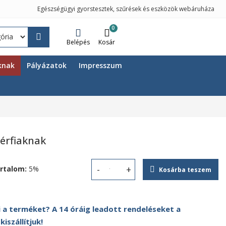
Egészségügyi gyorstesztek, szűrések és eszközök webáruháza
0
Belépés
Kosár
knak
Pályázatok
Impresszum
érfiaknak
nt
rtalom:
5%
Kosárba teszem
Akciós szűrőcsomag férfiaknak men
 a terméket? A 14 óráig leadott rendeléseket a
szállítjuk!