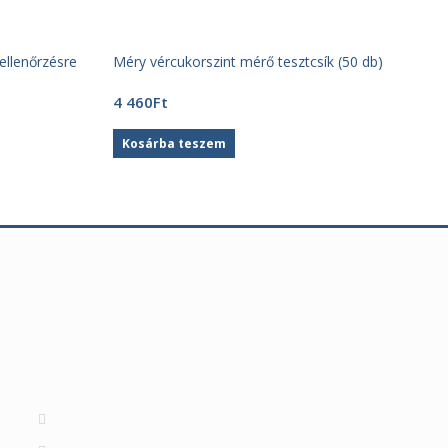
ellenőrzésre
Méry vércukorszint mérő tesztcsík (50 db)
4 460
Ft
Kosárba teszem