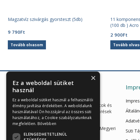
Magzatvíz szivárgás gyorsteszt (5db)
11 komponensű
(100 db ) Acro
9 790
Ft
2 900
Ft
Tovább olvasom
Tovább olva
×
Ez a weboldal sütiket
Impr
használ
Enzimes béldaganatszűrés,
Ez a weboldal sütiket használ a felhasználói
Impre
hasnyálmirigy funkciós vizsgálatok és
élmény javítása érdekében. A weboldalunk
Általán
egészségügyi gyorstesztek, szűrések
használatával Ön hozzájárul az összes süti
és eszközök webáruháza
használatához, a Cookie szabályzatunknak
Adatvé
megfelelően.
Bővebben
Iroda és raktár: 7623 Pécs, Megyeri
Süti T
ELENGEDHETETLENÜL
út 26.
SZÜKSÉGES