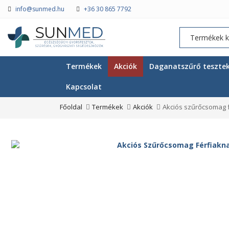
info@sunmed.hu
+36 30 865 7792
Termékek
Akciók
Daganatszűrő teszte
Kapcsolat
Főoldal
Termékek
Akciók
Akciós szűrőcsomag 