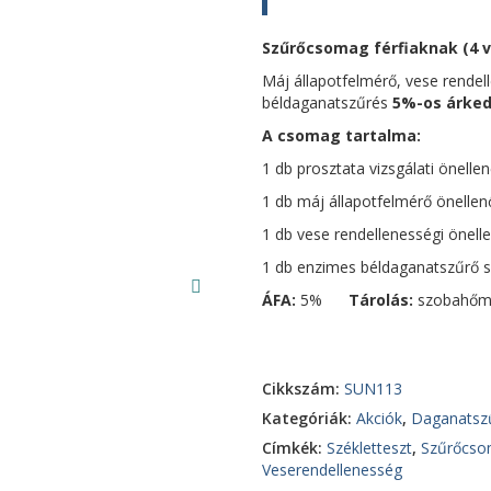
Szűrőcsomag férfiaknak (4 
Máj állapotfelmérő, vese rendel
béldaganatszűrés
5%-os árke
A csomag tartalma:
1 db prosztata vizsgálati önelle
1 db máj állapotfelmérő önellen
1 db vese rendellenességi önell
1 db enzimes béldaganatszűrő 
ÁFA:
5%
Tárolás:
szobahőm
Cikkszám:
SUN113
Kategóriák:
Akciók
,
Daganatszű
Címkék:
Székletteszt
,
Szűrőcs
Veserendellenesség