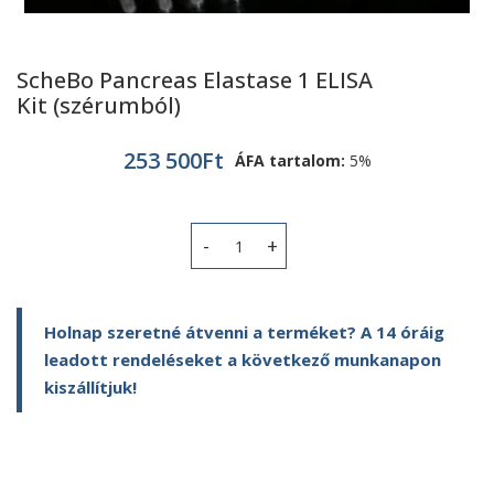
ScheBo Pancreas Elastase 1 ELISA
Kit (szérumból)
253 500
Ft
ÁFA tartalom:
5%
ScheBo Pancreas Elastase 1 ELISA Kit
Holnap szeretné átvenni a terméket? A 14 óráig
leadott rendeléseket a következő munkanapon
kiszállítjuk!