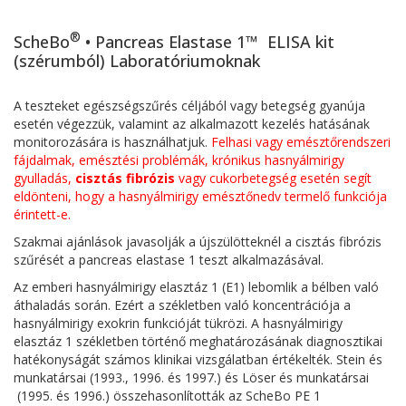
®
ScheBo
• Pancreas Elastase 1™ ELISA kit
(szérumból) Laboratóriumoknak
A teszteket egészségszűrés céljából vagy betegség gyanúja
esetén végezzük, valamint az alkalmazott kezelés hatásának
monitorozására is használhatjuk.
Felhasi vagy emésztőrendszeri
fájdalmak, emésztési problémák, krónikus hasnyálmirigy
gyulladás,
cisztás fibrózis
vagy cukorbetegség esetén segít
eldönteni, hogy a hasnyálmirigy emésztőnedv termelő funkciója
érintett-e.
Szakmai ajánlások javasolják a újszülötteknél a cisztás fibrózis
szűrését a pancreas elastase 1 teszt alkalmazásával.
Az emberi hasnyálmirigy elasztáz 1 (E1) lebomlik a bélben való
áthaladás során. Ezért a székletben való koncentrációja a
hasnyálmirigy exokrin funkcióját tükrözi. A hasnyálmirigy
elasztáz 1 székletben történő meghatározásának diagnosztikai
hatékonyságát számos klinikai vizsgálatban értékelték. Stein és
munkatársai (1993., 1996. és 1997.) és Löser és munkatársai
(1995. és 1996.) összehasonlították az ScheBo PE 1