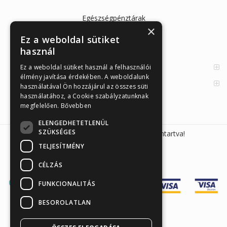
Egészségpénztárak
×
Cikkek
Ez a weboldal sütiket
használ
Az Önellenörző Tesztek
Enzimes béldaganatszűrés
Ez a weboldal sütiket használ a felhasználói
élmény javítása érdekében. A weboldalunk
Orvosi információk
használatával Ön hozzájárul az összes süti
használatához, a Cookie szabályzatunknak
megfelelően.
Bővebben
ELENGEDHETETLENÜL
SZÜKSÉGES
Sunmed Kft. 2026 © Minden jog fenntartva!
TELJESÍTMÉNY
CÉLZÁS
FUNKCIONALITÁS
BESOROLATLAN