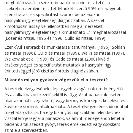
meghatározását a szekretin-pankreozimin teszttel és a
szekretin-caerulein teszttel. Mindkét szerző 90%-nál nagyobb
szenzitivitást és specificitást számol be az exokrin
hasnyálmirigy-elégtelenség diagnózisában. A széklet
kimotripszin assay-vel ellentétben még a mérsékelt
hasnyálmirigy-elégtelenség is kimutatható E1-meghatározással
(Löser és mtsai, 1995 és 1996, Gullo és mtsai, 1999).
Ezenkívül Terbrack és munkatársai tanulmányai. (1996), Soldan
és mtsai. (1996), Gullo és mtsai. (1999), Wallis és mtsai. (1997),
Walkowiak et al. (1999) és Cade és mtsai. (2000) kiváló
érzékenységet és specificitást mutattak a hasnyálmirigy
érintettséggel járó cisztás fibrózis diagnózisában.
Mikor és milyen gyakran végezzük el a tesztet?
A tesztek elvégzésének ideje egyéb vizsgálatok eredményeitől
és az alkalmazott kezelésektől is függ. Akut panaszok esetén
akár azonnal elvégezhető, vagy bizonyos kórképek kezelése és
követése során is alkalmazható. A teszt elvégzésének időpontját
meghatározhatja, ha egy bizonyos napszakban jelentkeznek
visszatérő jelleggel a panaszok, valamint mérlegelendő lehet a
páciens által szedett gyógyszerek emelkedett vagy csökkent
szintje a szervezetben.