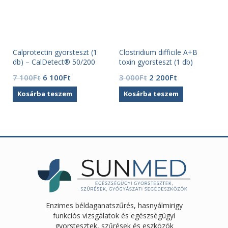
Calprotectin gyorsteszt (1
Clostridium difficile A+B
T
db) – CalDetect® 50/200
toxin gyorsteszt (1 db)
Original
Current
Original
Current
7 100
Ft
6 100
Ft
3 000
Ft
2 200
Ft
price
price
price
price
Kosárba teszem
Kosárba teszem
was:
is:
was:
is:
7
6
3
2
100Ft.
100Ft.
000Ft.
200Ft.
Enzimes béldaganatszűrés, hasnyálmirigy
funkciós vizsgálatok és egészségügyi
gyorstesztek, szűrések és eszközök