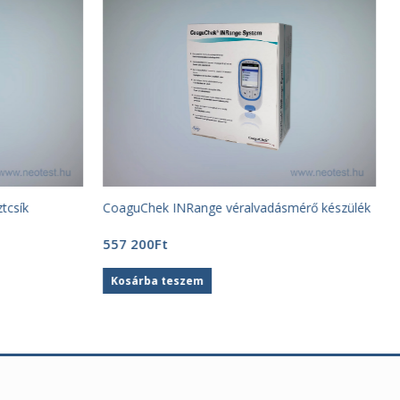
tcsík
CoaguChek INRange véralvadásmérő készülék
557 200
Ft
Kosárba teszem