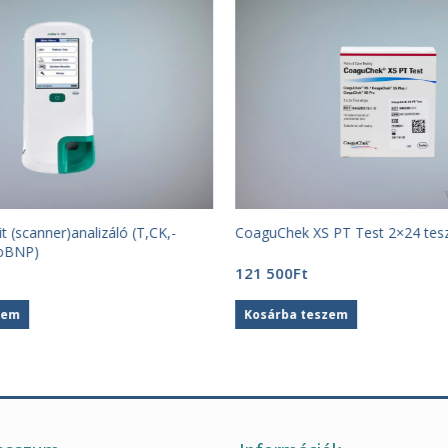
t (scanner)analizáló (T,CK,-
CoaguChek XS PT Test 2×24 tesz
oBNP)
121 500
Ft
zem
Kosárba teszem