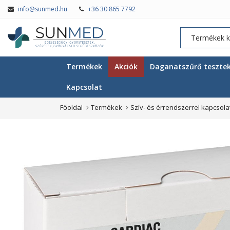
info@sunmed.hu
+36 30 865 7792
Termékek
Akciók
Daganatszűrő teszte
Kapcsolat
Főoldal
Termékek
Szív- és érrendszerrel kapcsola