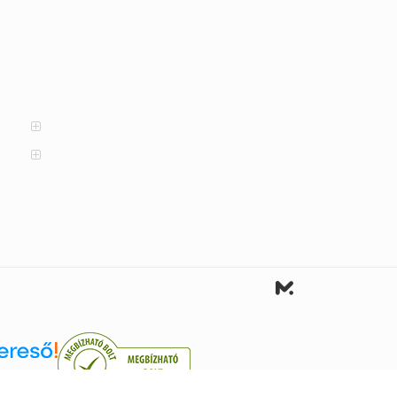
reső.hu