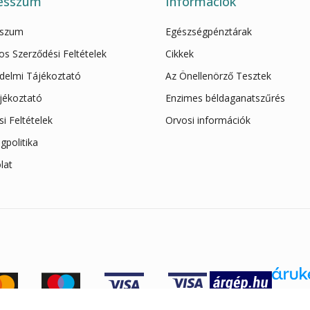
esszum
Információk
sszum
Egészségpénztárak
os Szerződési Feltételek
Cikkek
delmi Tájékoztató
Az Önellenörző Tesztek
ájékoztató
Enzimes béldaganatszűrés
ási Feltételek
Orvosi információk
gpolitika
lat
Áruke