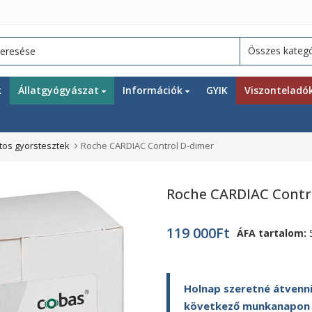
k
Állatgyógyászat
Információk
GYIK
Viszonteladó
tos gyorstesztek
Roche CARDIAC Control D-dimer
Roche CARDIAC Contr
119 000
Ft
ÁFA tartalom:
Holnap szeretné átvenni
következő munkanapon ki