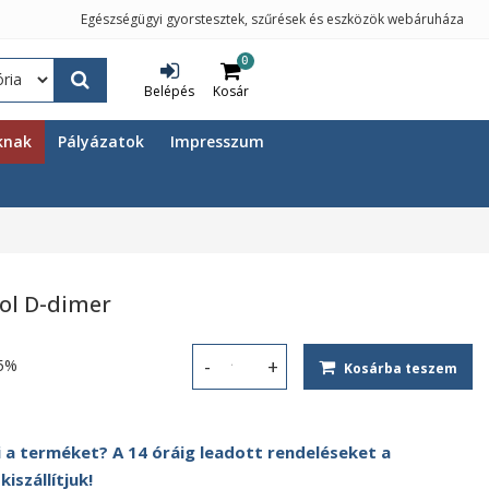
Egészségügyi gyorstesztek, szűrések és eszközök webáruháza
0
Belépés
Kosár
knak
Pályázatok
Impresszum
ol D-dimer
5%
Kosárba teszem
Roche CARDIAC Control D-dimer menn
 a terméket? A 14 óráig leadott rendeléseket a
szállítjuk!