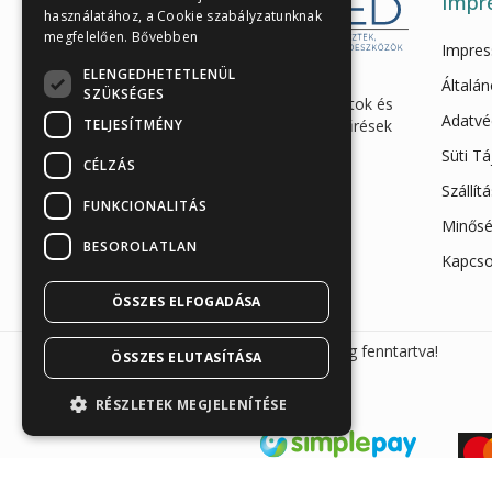
Impr
használatához, a Cookie szabályzatunknak
megfelelően.
Bővebben
Impre
ELENGEDHETETLENÜL
Enzimes béldaganatszűrés,
Általán
SZÜKSÉGES
hasnyálmirigy funkciós vizsgálatok és
Adatvé
TELJESÍTMÉNY
egészségügyi gyorstesztek, szűrések
és eszközök webáruháza
Süti T
CÉLZÁS
Iroda és raktár: 7623 Pécs,
Szállít
FUNKCIONALITÁS
Megyeri út 26.
Minősé
+36 30 865 7792
BESOROLATLAN
Kapcso
info@sunmed.hu
ÖSSZES ELFOGADÁSA
Sunmed Kft. 2026 © Minden jog fenntartva!
ÖSSZES ELUTASÍTÁSA
RÉSZLETEK MEGJELENÍTÉSE