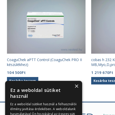
CoaguChek aPTT Control (CoaguChek PRO II
cobas h 232 Ki
készülékhez)
MB,Myo,D,pr
104 500
Ft
1 219 670
Ft
Kosárba teszem
Kosárba tes
×
Ez a weboldal sütiket
használ
Ez a weboldal sütiket használ a felhasználói
élmény javítása érdekében. A weboldalunk
használatával Ön hozzájárul az összes süti