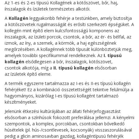
Az 1-es és 2-es típusú Kollagének a kötőszövet, bőr, haj,
ínszalagok és ízületek természetes alkotói.
A
Kollagén
leggyakoribb fehérje a testünkben, amely biztosítja
a kötőszövetek rugalmasságát és erősíti szerkezeti épségüket. A
kollegén mint építő elem
kulcsfontosságú komponens az
ínszalagok, az ízületi porcok, csontok, a bőr, az ér- és bélfal, az
izmok, az íny, a szemek, a körmök, a haj egészségének
megőrzésében.
A kollagénnek több típusát különböztetjük meg,
amelyek további specifikummal rendelkeznek. Az
I. típusú
kollagén
elsődlegesen a
bőr, ínszalagok, kötőszövet,
csontok
alkotója, míg a
II. típusú kollagén
elsősorban
az
ízületek építő eleme
.
A termék egyszerre tartalmazza az I-es és II-es típusú kollagén
fehérjéket! Ez a kombináció összetettségét tekintve felülmúlja a
hagyományos, kizárólag I-es típusú kollagént tartalmazó
készítményeket.
Jelenünk étkezési kultúrájában az állati fehérjefogyasztást
elsősorban a színhúsok fokozott preferálása jellemzi. A kényelmi
szempontok, a komplex, porcokban, csontokban bővelkedő
húsételek (pl. hús-/csontlevesek, kocsonyák) visszaszorulásával
pedig a
glicin aminosavban gazdag, kollagéntípusú fehérjék