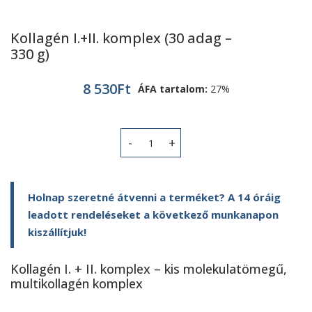
Kollagén I.+II. komplex (30 adag –
330 g)
8 530
Ft
ÁFA tartalom:
27%
Kollagén I.+II. komplex (30 adag - 33
Holnap szeretné átvenni a terméket? A 14 óráig
leadott rendeléseket a következő munkanapon
kiszállítjuk!
Kollagén I. + II. komplex – kis molekulatömegű,
multikollagén komplex