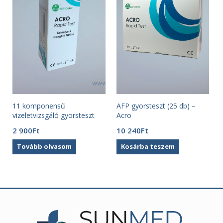
11 komponensű
AFP gyorsteszt (25 db) –
vizeletvizsgáló gyorsteszt
Acro
(100 db ) Acro
t
2 900
Ft
10 240
Ft
Tovább olvasom
Kosárba teszem