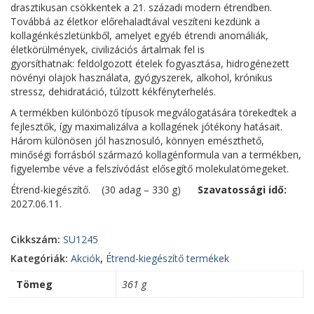
drasztikusan csökkentek
a 21. századi modern étrendben.
Továbbá az
életkor előrehaladtával veszíteni kezdünk a
kollagénkészletünkből
, amelyet egyéb étrendi anomáliák,
életkörülmények, civilizációs ártalmak fel is
gyorsíthatnak:
feldolgozott ételek fogyasztása, hidrogénezett
növényi olajok használata, gyógyszerek, alkohol, krónikus
stressz, dehidratáció, túlzott kékfényterhelés.
A termékben különböző típusok megválogatására törekedtek a
fejlesztők, így maximalizálva a kollagének jótékony hatásait.
Három különösen jól hasznosuló, könnyen emészthető,
minőségi forrásból származó kollagénformula van a termékben,
figyelembe véve a felszívódást elősegítő molekulatömegeket.
Étrend-kiegészítő. (30 adag – 330 g)
Szavatossági idő:
2027.06.11.
Cikkszám:
SU1245
Kategóriák:
Akciók
,
Étrend-kiegészítő termékek
Tömeg
361 g