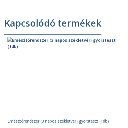
1
990Ft.
250Ft.
Kapcsolódó termékek
Emésztőrendszer (3 napos székletvér) gyorsteszt (1db)