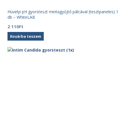
Hüvelyi pH gyorsteszt mintagyűjtő pálcával (tesztpaneles) 1
db – WhiteLAB
2 110
Ft
Kosárba teszem