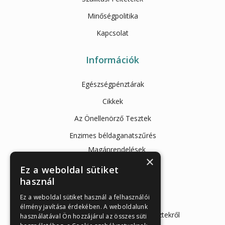
Minőségpolitika
Kapcsolat
Információk
Egészségpénztárak
Cikkek
Az Önellenörző Tesztek
Enzimes béldaganatszűrés
Magánrendelések
×
Mintavételi instrukciók
Ez a weboldal sütiket
használ
Orvosi információk
Ez a weboldal sütiket használ a felhasználói
Enzimes béldaganatszűrés
élmény javítása érdekében. A weboldalunk
Hasnyálmirigy funkciós gyorstesztekről
használatával Ön hozzájárul az összes süti