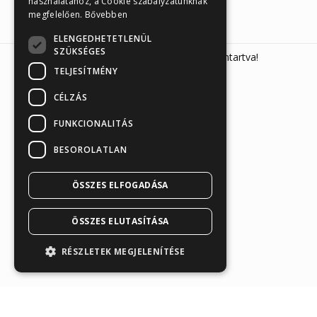
használatához, a Cookie szabályzatunknak
megfelelően.
Bővebben
ELENGEDHETETLENÜL
SZÜKSÉGES
Sunmed Kft. 2026 © Minden jog fenntartva!
TELJESÍTMÉNY
CÉLZÁS
FUNKCIONALITÁS
BESOROLATLAN
Árukereső.hu
ÖSSZES ELFOGADÁSA
ÖSSZES ELUTASÍTÁSA
RÉSZLETEK MEGJELENÍTÉSE