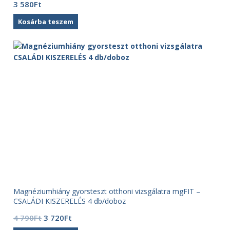
3 580
Ft
Kosárba teszem
Magnéziumhiány gyorsteszt otthoni vizsgálatra mgFIT –
CSALÁDI KISZERELÉS 4 db/doboz
Original
Current
4 790
Ft
3 720
Ft
price
price