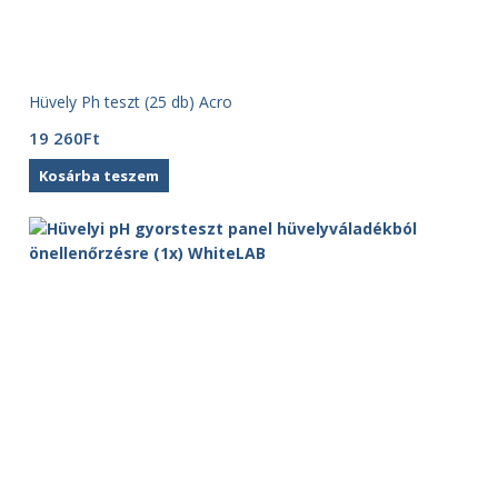
Hüvely Ph teszt (25 db) Acro
19 260
Ft
Kosárba teszem