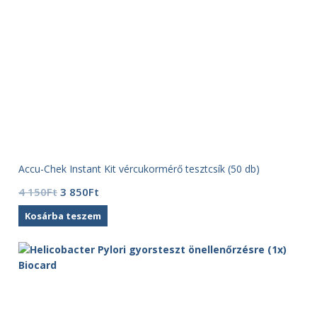
Accu-Chek Instant Kit vércukormérő tesztcsík (50 db)
Original
Current
4 150
Ft
3 850
Ft
price
price
Kosárba teszem
was:
is:
4
3
150Ft.
850Ft.