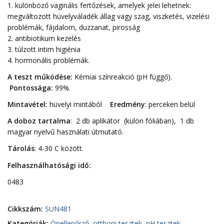
1. különböző vaginális fertőzések, amelyek jelei lehetnek:
megváltozott hüvelyváladék állag vagy szag, viszketés, vizelési
problémák, fájdalom, duzzanat, pirosság
2. antibiotikum kezelés
3. túlzott intim higiénia
4. hormonális problémák.
A teszt működése:
Kémiai színreakció (pH függő).
Pontossága:
99%.
Mintavétel:
hüvelyi mintából
Eredmény
: perceken belül
A doboz tartalma
: 2 db aplikátor (külön fóliában), 1 db
magyar nyelvű használati útmutató.
Tárolás
: 4-30 C között.
Felhasználhatósági idő:
0483
Cikkszám:
SUN481
Kategóriák:
Önellenőrző, otthoni tesztek
,
pH tesztek