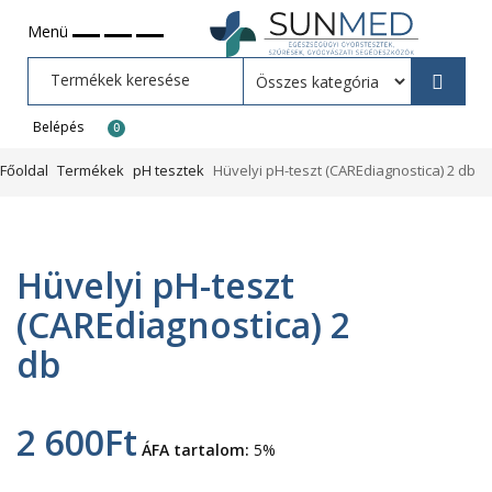
Menü
Belépés
0
Főoldal
Termékek
pH tesztek
Hüvelyi pH-teszt (CAREdiagnostica) 2 db
Hüvelyi pH-teszt
(CAREdiagnostica) 2
db
2 600
Ft
ÁFA tartalom:
5%