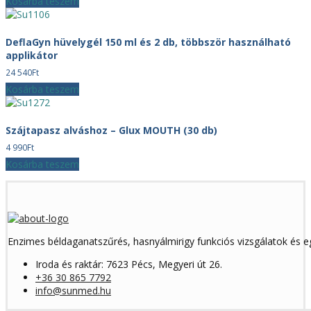
Kosárba teszem
DeflaGyn hüvelygél 150 ml és 2 db, többször használható
applikátor
24 540
Ft
Kosárba teszem
Szájtapasz alváshoz – Glux MOUTH (30 db)
4 990
Ft
Kosárba teszem
Enzimes béldaganatszűrés, hasnyálmirigy funkciós vizsgálatok és 
Iroda és raktár: 7623 Pécs, Megyeri út 26.
+36 30 865 7792
info@sunmed.hu