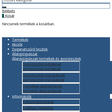
Belépés
Kosár
0
Nincsenek termékek a kosárban.
Termékek
Akciók
Daganatszűrő tesztek
Állatgyógyászat
Állatgyógyászati termékek és gyorstesztek
Gyorstesztek kutyáknak
gyorstesztek kutyáknak
Gyorstesztek macskáknak
gyorstesztek macskáknak
Termékek állattartóknak
termékek állattartóknak
Információk
Egészségpénztárak
Szállítási Feltételek