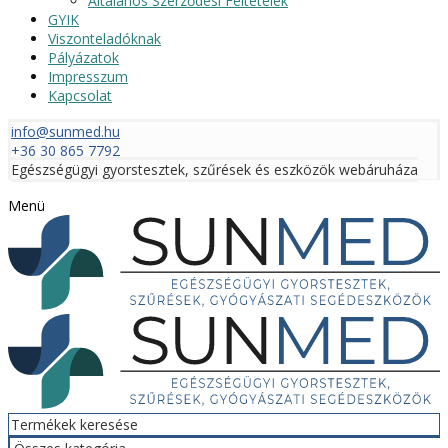
Általános Szerződési Feltételek
GYIK
Viszonteladóknak
Pályázatok
Impresszum
Kapcsolat
info@sunmed.hu
+36 30 865 7792
Egészségügyi gyorstesztek, szűrések és eszközök webáruháza
Menü