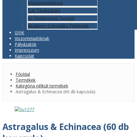
Magánrendelések
Süti Tájékoztató
Az Önellenörző Tesztek
Általános Szerződési Feltételek
GYIK
Viszonteladóknak
Pályázatok
Impresszum
Kapcsolat
Főoldal
Termékek
Kategória nélküli termékek
Astragalus & Echinacea (60 db kapszula)
Astragalus & Echinacea (60 db