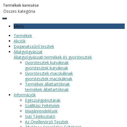
Menü
Termékek
Akciók
Daganatszűrő tesztek
Állatgyógyászat
Állatgyógyászati termékek és gyorstesztek
Gyorstesztek kutyáknak
gyorstesztek kutyáknak
Gyorstesztek macskáknak
gyorstesztek macskáknak
Termékek állattartóknak
termékek állattartóknak
Információk
Egészségpénztárak
Szállítási Feltételek
Magánrendelések
Süti Tájékoztató
Az Önellenörző Tesztek