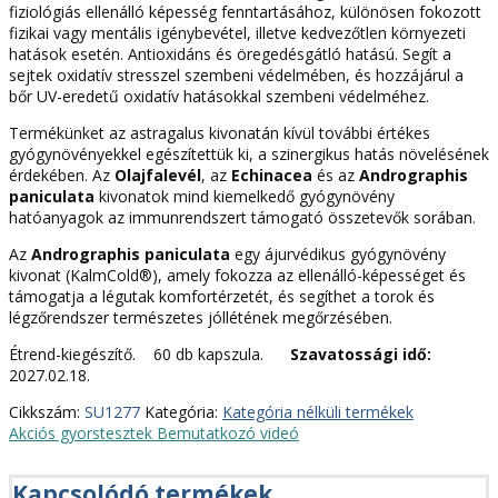
fiziológiás ellenálló képesség fenntartásához, különösen fokozott
fizikai vagy mentális igénybevétel, illetve kedvezőtlen környezeti
hatások esetén. Antioxidáns és öregedésgátló hatású. Segít a
sejtek oxidatív stresszel szembeni védelmében, és hozzájárul a
bőr UV-eredetű oxidatív hatásokkal szembeni védelméhez.
Termékünket az astragalus kivonatán kívül további értékes
gyógynövényekkel egészítettük ki, a szinergikus hatás növelésének
érdekében. Az
Olajfalevél
, az
Echinacea
és az
Andrographis
paniculata
kivonatok mind kiemelkedő gyógynövény
hatóanyagok az immunrendszert támogató összetevők sorában.
Az
Andrographis paniculata
egy ájurvédikus gyógynövény
kivonat (KalmCold®), amely fokozza az ellenálló-képességet és
támogatja a légutak komfortérzetét, és segíthet a torok és
légzőrendszer természetes jóllétének megőrzésében.
Étrend-kiegészítő. 60 db kapszula.
Szavatossági idő:
2027.02.18.
Cikkszám:
SU1277
Kategória:
Kategória nélküli termékek
Akciós gyorstesztek
Bemutatkozó videó
Kapcsolódó termékek