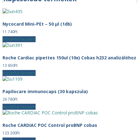
Nycocard Mini-PEt – 50 µl (1db)
11 740
Ft
Kosárba teszem
Roche Cardiac pipettes 150ul (10x) Cobas h232 analizálóhoz
13 650
Ft
Kosárba teszem
Papilocare immunocaps (30 kapszula)
26 780
Ft
Kosárba teszem
Roche CARDIAC POC Control proBNP cobas
123 200
Ft