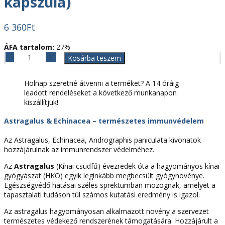
kapszula)
6 360
Ft
ÁFA tartalom:
27%
Astragalus
Kosárba teszem
&
Echinacea
Holnap szeretné átvenni a terméket? A 14 óráig
(60
leadott rendeléseket a következő munkanapon
db
kiszállítjuk!
kapszula)
mennyiség
Astragalus & Echinacea – természetes immunvédelem
Az Astragalus, Echinacea, Andrographis paniculata kivonatok
hozzájárulnak az immunrendszer védelméhez.
Az
Astragalus
(Kínai csüdfű) évezredek óta a hagyományos kínai
gyógyászat (HKO) egyik leginkább megbecsült gyógynövénye.
Egészségvédő hatásai széles sprektumban mozognak, amelyet a
tapasztalati tudáson túl számos kutatási eredmény is igazol.
Az astragalus hagyományosan alkalmazott növény a szervezet
természetes védekező rendszerének támogatására. Hozzájárult a