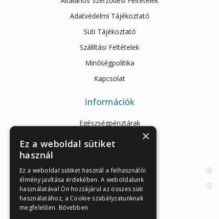
Általános Szerződési Feltételek
Adatvédelmi Tájékoztató
Süti Tájékoztató
Szállítási Feltételek
Minőségpolitika
Kapcsolat
Információk
Egészségpénztárak
×
Cikkek
Ez a weboldal sütiket
használ
Az Önellenörző Tesztek
Enzimes béldaganatszűrés
Ez a weboldal sütiket használ a felhasználói
élmény javítása érdekében. A weboldalunk
Orvosi információk
használatával Ön hozzájárul az összes süti
használatához, a Cookie szabályzatunknak
megfelelően.
Bővebben