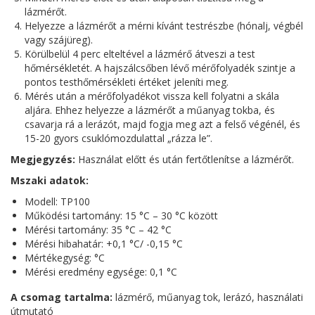
lázmérőt.
Helyezze a lázmérőt a mérni kívánt testrészbe (hónalj, végbél
vagy szájüreg).
Körülbelül 4 perc elteltével a lázmérő átveszi a test
hőmérsékletét. A hajszálcsőben lévő mérőfolyadék szintje a
pontos testhőmérsékleti értéket jeleníti meg.
Mérés után a mérőfolyadékot vissza kell folyatni a skála
aljára. Ehhez helyezze a lázmérőt a műanyag tokba, és
csavarja rá a lerázót, majd fogja meg azt a felső végénél, és
15-20 gyors csuklómozdulattal „rázza le”.
Megjegyzés:
Használat előtt és után fertőtlenítse a lázmérőt.
Mszaki adatok:
Modell: TP100
Működési tartomány: 15 °C – 30 °C között
Mérési tartomány: 35 °C – 42 °C
Mérési hibahatár: +0,1 °C/ -0,15 °C
Mértékegység: °C
Mérési eredmény egysége: 0,1 °C
A csomag tartalma:
lázmérő, műanyag tok, lerázó, használati
útmutató