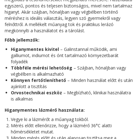
egyszerű, pontos és teljesen biztonságos, mivel nem tartalmaz
higanyt. Akár szájban, hónaljban vagy végbélben történő
méréshez is ideális választás, legyen szó gyermekről vagy
felnőttről. A mellékelt műanyag tok és praktikus lerázó
megkönnyíti a használatot és a tárolást.
Főbb jellemzők:
Higanymentes kivitel
– Galinstannal működik, ami
galliumot, indiumot és ónt tartalmazó környezetbarát
folyadék
Többféle mérési lehetőség
– Szájban, hónaljban vagy
végbélben is alkalmazható
Könnyen fertőtleníthető
– Minden használat előtt és után
ajánlott a tisztítás
Orvostechnikai eszköz
– Megbízható, klinikai használatra
is alkalmas
Higanymentes lázmérő használata:
Vegye ki a lázmérőt a műanyag tokból.
Mérés előtt ellenőrizze, hogy a lázmérő 36°C alatti
hőmérsékletet mutat.
Minden mérés előtt és után alaposan tisztítsa meg a