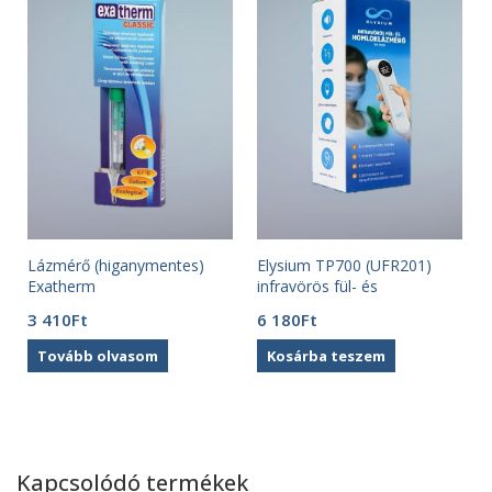
Lázmérő (higanymentes)
Elysium TP700 (UFR201)
Exatherm
infravörös fül- és
homloklázmérő
3 410
Ft
6 180
Ft
Tovább olvasom
Kosárba teszem
Kapcsolódó termékek