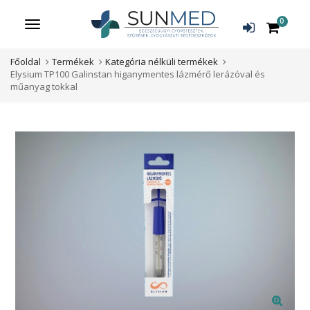
0
Menü
Főoldal
Termékek
Kategória nélküli termékek
Elysium TP100 Galinstan higanymentes lázmérő lerázóval és
műanyag tokkal