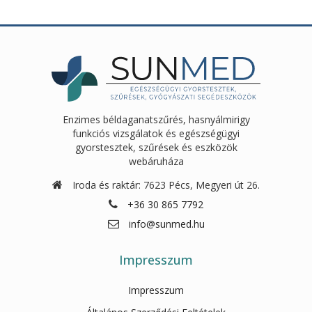
500Ft.
930Ft.
Enzimes béldaganatszűrés, hasnyálmirigy
funkciós vizsgálatok és egészségügyi
gyorstesztek, szűrések és eszközök
webáruháza
Iroda és raktár: 7623 Pécs, Megyeri út 26.
+36 30 865 7792
info@sunmed.hu
Impresszum
Impresszum