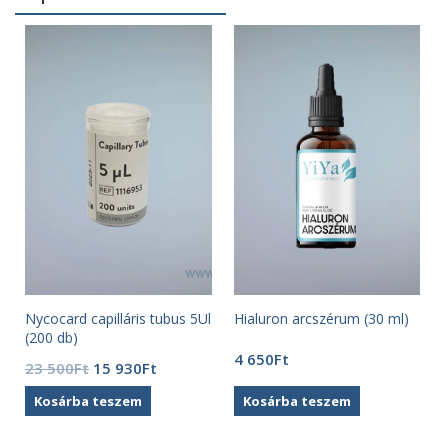
Nycocard capilláris tubus 5Ul
Hialuron arcszérum (30 ml)
(200 db)
4 650
Ft
Original
Current
23 500
Ft
15 930
Ft
price
price
Kosárba teszem
Kosárba teszem
was:
is:
23
15