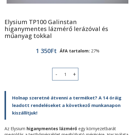
Elysium TP100 Galinstan
higanymentes lázmérő lerázóval és
műanyag tokkal
1 350
Ft
ÁFA tartalom:
27%
Elysium TP100 Galinstan higanyment
Holnap szeretné átvenni a terméket? A 14 óráig
leadott rendeléseket a következő munkanapon
kiszállítjuk!
Az Elysium
higanymentes lázmérő
egy környezetbarát
megoldás a testhőmérséklet megbízható mérésére. Használata