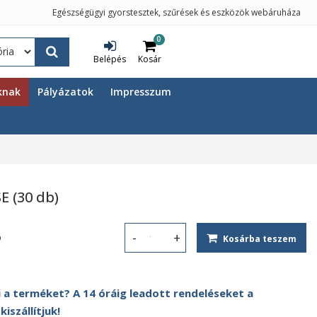
Egészségügyi gyorstesztek, szűrések és eszközök webáruháza
0
Belépés
Kosár
knak
Pályázatok
Impresszum
E (30 db)
%
Kosárba teszem
Orrtapasz - Glux NOSE (30 db) menny
 a terméket? A 14 óráig leadott rendeléseket a
szállítjuk!