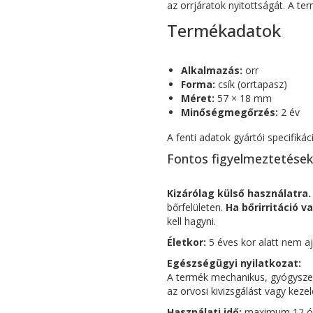
az orrjáratok nyitottságát. A 
Termékadatok
Alkalmazás:
orr
Forma:
csík (orrtapasz)
Méret:
57 × 18 mm
Minőségmegőrzés:
2 év
A fenti adatok gyártói specifikác
Fontos figyelmeztetések 
Kizárólag külső használatra.
bőrfelületen.
Ha bőrirritáció v
kell hagyni.
Életkor:
5 éves kor alatt nem aj
Egészségügyi nyilatkozat:
A termék mechanikus, gyógysze
az orvosi kivizsgálást vagy kezel
Használati idő:
maximum 12 óra