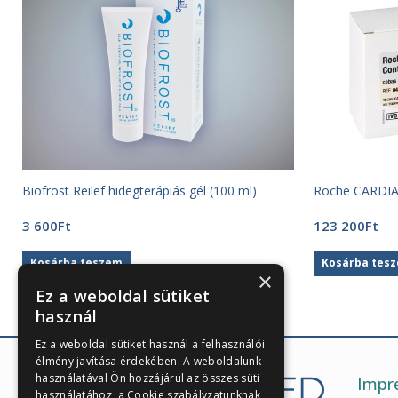
Biofrost Reilef hidegterápiás gél (100 ml)
Roche CARDIA
3 600
Ft
123 200
Ft
Kosárba teszem
Kosárba tes
×
Ez a weboldal sütiket
használ
Ez a weboldal sütiket használ a felhasználói
élmény javítása érdekében. A weboldalunk
használatával Ön hozzájárul az összes süti
Impr
használatához, a Cookie szabályzatunknak