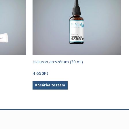
Hialuron arcszérum (30 ml)
4 650
Ft
Kosárba teszem