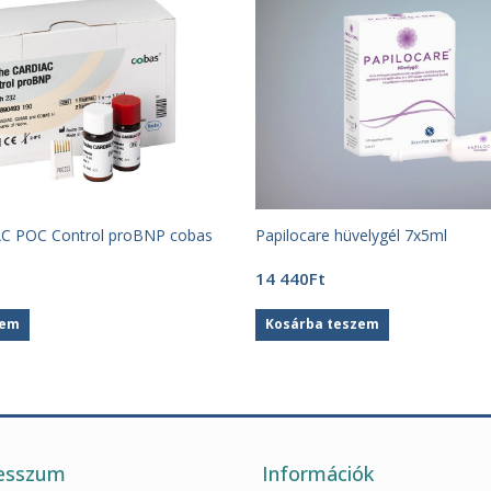
C POC Control proBNP cobas
Papilocare hüvelygél 7x5ml
14 440
Ft
zem
Kosárba teszem
esszum
Információk