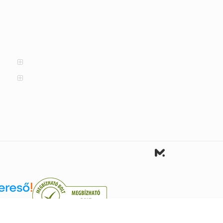
reső.hu