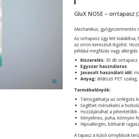
GluX NOSE – orrtapasz (
Mechanikus, gyógyszermentes me
Az orrtapasz úgy lett kialakítva
az orron keresztüli légzést. Hoz
például megfázás vagy allergiás
Kiszerelés:
30 db orrtapasz
Egyszer használatos
Javasolt használati idő:
ma
Anyag:
átlátszó PET szalag,
Termékelőnyök:
Támogathatja az orrlégzés k
Segíthet mérsékelni a horkol
Hozzájárulhat a pihentetőbb 
Kényelmes, puha, könnyen fel
Hipoallergén, bőrbarát ragas
A tapasz a külső orrnyílások ter