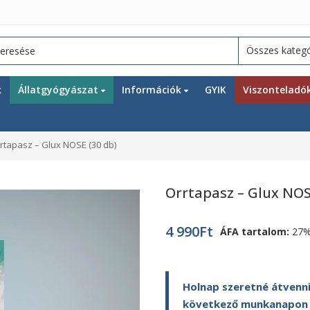
k
Állatgyógyászat
Információk
GYIK
Viszonteladó
rtapasz – Glux NOSE (30 db)
Orrtapasz – Glux NOS
4 990
Ft
ÁFA tartalom:
27
Holnap szeretné átvenni
következő munkanapon ki