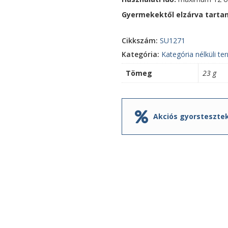
Gyermekektől elzárva tarta
Cikkszám:
SU1271
Kategória:
Kategória nélküli t
Tömeg
23 g
Akciós gyorsteszte