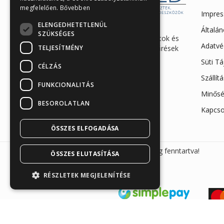
megfelelően.
Bővebben
Impre
ELENGEDHETETLENÜL
Enzimes béldaganatszűrés,
Általán
SZÜKSÉGES
hasnyálmirigy funkciós vizsgálatok és
Adatvé
TELJESÍTMÉNY
egészségügyi gyorstesztek, szűrések
és eszközök webáruháza
Süti T
CÉLZÁS
Iroda és raktár: 7623 Pécs,
Szállít
FUNKCIONALITÁS
Megyeri út 26.
Minősé
+36 30 865 7792
BESOROLATLAN
Kapcso
info@sunmed.hu
ÖSSZES ELFOGADÁSA
Sunmed Kft. 2026 © Minden jog fenntartva!
ÖSSZES ELUTASÍTÁSA
RÉSZLETEK MEGJELENÍTÉSE