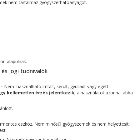
termék nem tartalmaz gyógyszerhatóanyagot.
ión alapulnak.
és jogi tudnivalók
 –
Nem használható irritált, sérült, gyulladt vagy égett
agy kellemetlen érzés jelentkezik,
a használatot azonnal abba
ánlott.
rmentes eszköz. Nem minősül gyógyszernek és nem helyettesíti
ést.
. A termék egyszer használatos.