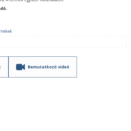
ndó.
ermékek
k
Bemutatkozó videó