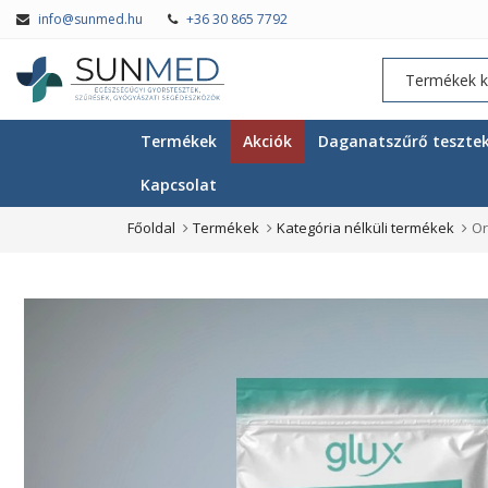
info@sunmed.hu
+36 30 865 7792
Termékek
Akciók
Daganatszűrő teszte
Kapcsolat
Főoldal
Termékek
Kategória nélküli termékek
Or