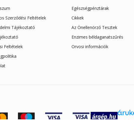
sszum
Egészségpénztárak
os Szerződési Feltételek
Cikkek
delmi Tájékoztató
Az Önellenörző Tesztek
ájékoztató
Enzimes béldaganatszűrés
ási Feltételek
Orvosi információk
gpolitika
lat
Áruke