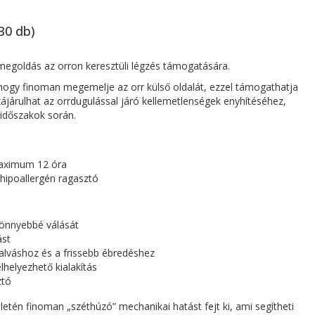
30 db)
goldás az orron keresztüli légzés támogatására.
, hogy finoman megemelje az orr külső oldalát, ezzel támogathatja
zájárulhat az orrdugulással járó kellemetlenségek enyhítéséhez,
 időszakok során.
ximum 12 óra
 hipoallergén ragasztó
önnyebbé válását
ást
alváshoz és a frissebb ébredéshez
helyezhető kialakítás
ztó
ületén finoman „széthúzó” mechanikai hatást fejt ki, ami segítheti