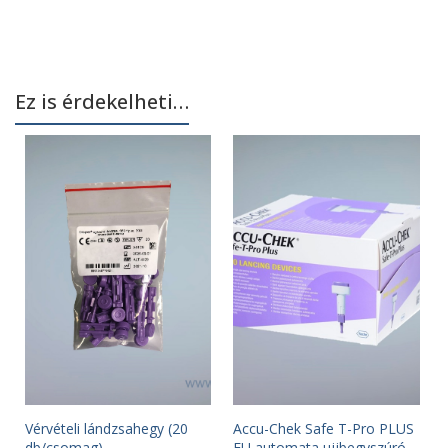
Ez is érdekelheti…
Vérvételi lándzsahegy (20
Accu-Chek Safe T-Pro PLUS
db/csomag)
EU automata ujjbegyszúró