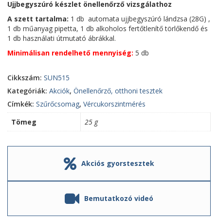
Ujjbegyszúró készlet önellenőrző vizsgálathoz
A szett tartalma:
1 db automata ujjbegyszúró lándzsa (28G) ,
1 db műanyag pipetta, 1 db alkoholos fertőtlenítő törlőkendő és
1 db használati útmutató ábrákkal.
Minimálisan rendelhető mennyiség:
5 db
Cikkszám:
SUN515
Kategóriák:
Akciók
,
Önellenőrző, otthoni tesztek
Címkék:
Szűrőcsomag
,
Vércukorszintmérés
Tömeg
25 g
Akciós gyorstesztek
Bemutatkozó videó