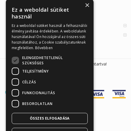
×
Cikkek
Ez a weboldal sütiket
használ
Az Önellenörző Tesztek
Enzimes béldaganatszűrés
Ez a weboldal sütiket használ a felhasználói
élmény javítása érdekében. A weboldalunk
Orvosi információk
használatával Ön hozzájárul az összes süti
használatához, a Cookie szabályzatunknak
megfelelően.
Bővebben
ELENGEDHETETLENÜL
SZÜKSÉGES
Sunmed Kft. 2026 © Minden jog fenntartva!
TELJESÍTMÉNY
CÉLZÁS
FUNKCIONALITÁS
BESOROLATLAN
ÖSSZES ELFOGADÁSA
Árukereső.hu