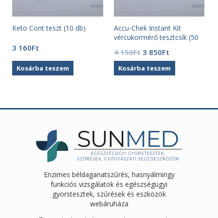
Keto Cont teszt (10 db)
Accu-Chek Instant Kit
,
vércukormérő tesztcsík (50
db)
3 160
Ft
Original
Current
4 150
Ft
3 850
Ft
price
price
Kosárba teszem
Kosárba teszem
was:
is:
4
3
150Ft.
850Ft.
Enzimes béldaganatszűrés, hasnyálmirigy
funkciós vizsgálatok és egészségügyi
gyorstesztek, szűrések és eszközök
webáruháza