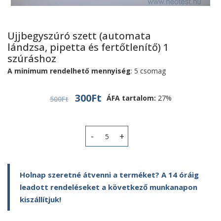
Ujjbegyszúró szett (automata
lándzsa, pipetta és fertőtlenítő) 1
szúráshoz
A minimum rendelhető mennyiség
: 5 csomag
Original
Current
300
Ft
ÁFA tartalom:
27%
500
Ft
price
price
was:
is:
500Ft.
300Ft.
Ujjbegyszúró szett (automata lándzsa
Holnap szeretné átvenni a terméket? A 14 óráig
leadott rendeléseket a következő munkanapon
kiszállítjuk!