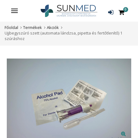
0
Menü
Főoldal
Termékek
Akciók
Ujjbegyszúró szett (automata lándzsa, pipetta és fertőtlenítő) 1
szúráshoz