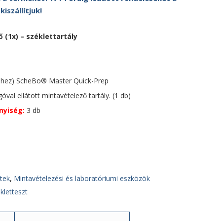
szállítjuk!
 (1x) – széklettartály
shez) ScheBo® Master Quick-Prep
val ellátott mintavételező tartály. (1 db)
nyiség:
3 db
tek
,
Mintavételezési és laboratóriumi eszközök
kletteszt