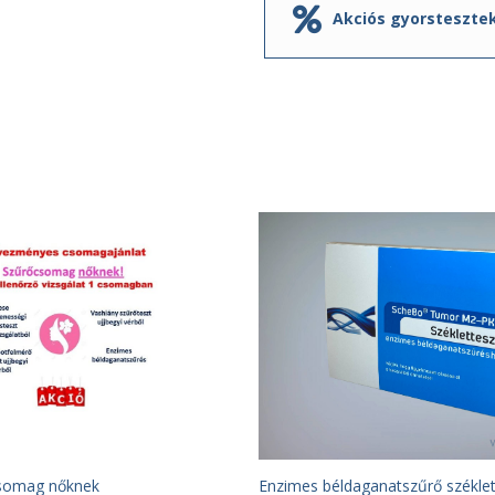
Akciós gyorsteszte
csomag nőknek
Enzimes béldaganatszűrő széklet