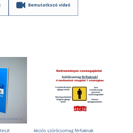
k
Bemutatkozó videó
teszt
Akciós szűrőcsomag férfiaknak