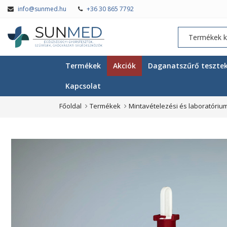
info@sunmed.hu
+36 30 865 7792
Termékek
Akciók
Daganatszűrő teszte
Kapcsolat
Főoldal
Termékek
Mintavételezési és laboratóriu