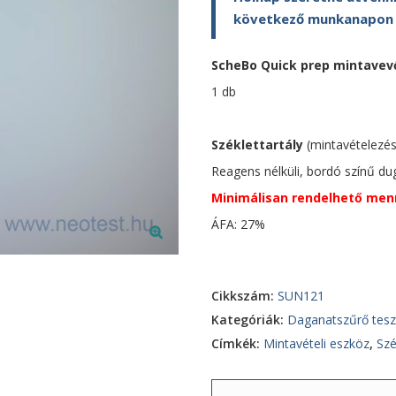
következő munkanapon ki
ScheBo Quick prep mintavevő
1 db
Széklettartály
(mintavételezé
Reagens nélküli, bordó színű dugó
Minimálisan rendelhető men
ÁFA: 27%
Cikkszám:
SUN121
Kategóriák:
Daganatszűrő tesz
Címkék:
Mintavételi eszköz
,
Szé