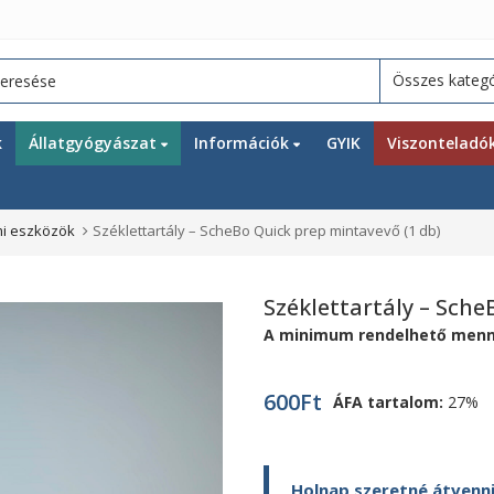
k
Állatgyógyászat
Információk
GYIK
Viszonteladó
mi eszközök
Széklettartály – ScheBo Quick prep mintavevő (1 db)
Széklettartály – Sche
A minimum rendelhető menn
600
Ft
ÁFA tartalom:
27%
Holnap szeretné átvenni