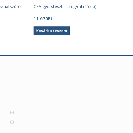
ganatszűrő
CEA gyorsteszt – 5 ng/ml (25 db)
11 070
Ft
Kosárba teszem