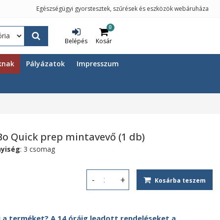
Egészségügyi gyorstesztek, szűrések és eszközök webáruháza
0
Belépés
Kosár
knak
Pályázatok
Impresszum
Bo Quick prep mintavevő (1 db)
yiség
: 3 csomag
Kosárba teszem
Széklettartály - ScheBo Quick prep 
 a terméket? A 14 óráig leadott rendeléseket a