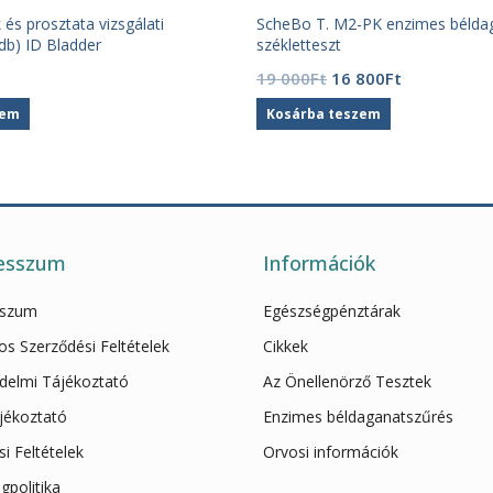
és prosztata vizsgálati
ScheBo T. M2-PK enzimes bélda
 db) ID Bladder
székletteszt
Original
Current
19 000
Ft
16 800
Ft
price
price
zem
Kosárba teszem
was:
is:
19
16
000Ft.
800Ft.
esszum
Információk
sszum
Egészségpénztárak
os Szerződési Feltételek
Cikkek
delmi Tájékoztató
Az Önellenörző Tesztek
ájékoztató
Enzimes béldaganatszűrés
ási Feltételek
Orvosi információk
gpolitika