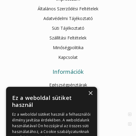
Általános Szerződési Feltételek
Adatvédelmi Tájékoztató
Süti Tájékoztató
Szállítási Feltételek
Minőségpolitika
Kapcsolat
Információk
Egészségpénztárak
×
Cikkek
Ez a weboldal sütiket
használ
Az Önellenörző Tesztek
Enzimes béldaganatszűrés
Ez a weboldal sütiket használ a felhasználói
élmény javítása érdekében. A weboldalunk
Orvosi információk
használatával Ön hozzájárul az összes süti
használatához, a Cookie szabályzatunknak