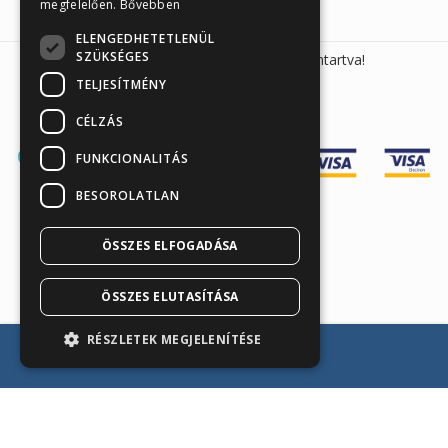
megfelelően.
Bővebben
ELENGEDHETETLENÜL
SZÜKSÉGES
Sunmed Kft. 2026 © Minden jog fenntartva!
TELJESÍTMÉNY
CÉLZÁS
FUNKCIONALITÁS
BESOROLATLAN
ÖSSZES ELFOGADÁSA
Árukereső.hu
ÖSSZES ELUTASÍTÁSA
RÉSZLETEK MEGJELENÍTÉSE
Kosárba teszem