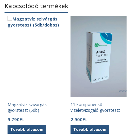
Kapcsolódó termékek
Magzatvíz szivárgás
11 komponensű
gyorsteszt (5db)
vizeletvizsgáló gyorsteszt
(100 db ) Acro
9 790
Ft
2 900
Ft
Tovább olvasom
Tovább olvasom