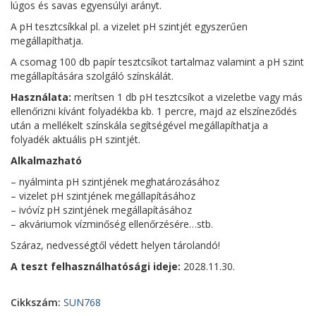
lúgos és savas egyensúlyi arányt.
A pH tesztcsíkkal pl. a vizelet pH szintjét egyszerűen
megállapíthatja.
A csomag 100 db papír tesztcsíkot tartalmaz valamint a pH szint
megállapítására szolgáló színskálát.
Használata:
merítsen 1 db pH tesztcsíkot a vizeletbe vagy más
ellenőrizni kívánt folyadékba kb. 1 percre, majd az elszíneződés
után a mellékelt színskála segítségével megállapíthatja a
folyadék aktuális pH szintjét.
Alkalmazható
– nyálminta pH szintjének meghatározásához
– vizelet pH szintjének megállapításához
– ivóvíz pH szintjének megállapításához
– akváriumok vízminőség ellenőrzésére…stb.
Száraz, nedvességtől védett helyen tárolandó!
A teszt felhasználhatósági ideje:
2028.11.30.
Cikkszám:
SUN768