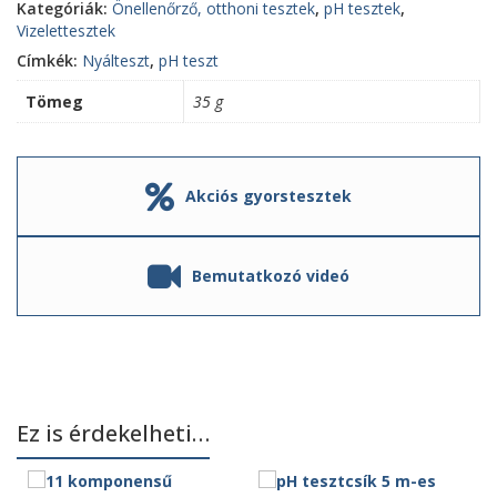
Kategóriák:
Önellenőrző, otthoni tesztek
,
pH tesztek
,
Vizelettesztek
Címkék:
Nyálteszt
,
pH teszt
Tömeg
35 g
Akciós gyorstesztek
Bemutatkozó videó
Ez is érdekelheti…