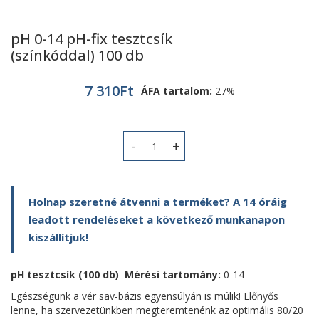
pH 0-14 pH-fix tesztcsík
(színkóddal) 100 db
7 310
Ft
ÁFA tartalom:
27%
pH 0-14 pH-fix tesztcsík (színkóddal)
Holnap szeretné átvenni a terméket? A 14 óráig
leadott rendeléseket a következő munkanapon
kiszállítjuk!
pH tesztcsík (100 db)
Mérési tartomány:
0-14
Egészségünk a vér sav-bázis egyensúlyán is múlik! Előnyős
lenne, ha szervezetünkben megteremtenénk az optimális 80/20