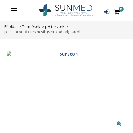
0
Menü
Főoldal
Termékek
pH tesztek
pH 0-14 pH-fix tesztcsík (színkóddal) 100 db