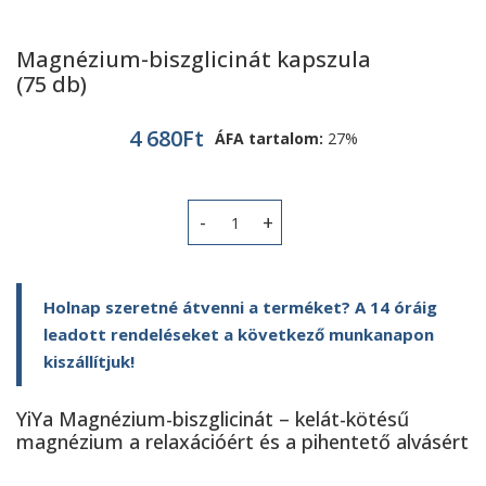
Magnézium-biszglicinát kapszula
(75 db)
4 680
Ft
ÁFA tartalom:
27%
Magnézium-biszglicinát kapszula (75
Holnap szeretné átvenni a terméket? A 14 óráig
leadott rendeléseket a következő munkanapon
kiszállítjuk!
YiYa Magnézium-biszglicinát – kelát-kötésű
magnézium a relaxációért és a pihentető alvásért