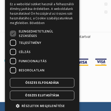
Enzimes béldaganatszűrés
Ez a weboldal sütiket használ a felhasználói
élmény javítása érdekében. A weboldalunk
Orvosi információk
használatával Ön hozzájárul az összes süti
használatához, a Cookie szabályzatunknak
megfelelően.
Bővebben
ELENGEDHETETLENÜL
SZÜKSÉGES
Sunmed Kft. 2026 © Minden jog fenntartva!
TELJESÍTMÉNY
CÉLZÁS
FUNKCIONALITÁS
BESOROLATLAN
ÖSSZES ELFOGADÁSA
Árukereső.hu
ÖSSZES ELUTASÍTÁSA
RÉSZLETEK MEGJELENÍTÉSE
Kosárba teszem