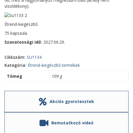
fel, mint a hagyományos magnézium-oxid (amely nem
vízoldékony).
Étrend-kiegészítő.
75 kapszula.
Szavatossági idő:
2027.06.29.
Cikkszám:
SU1134
Kategória:
Étrend-kiegészítő termékek
Tömeg
109 g
Akciós gyorstesztek
Bemutatkozó videó