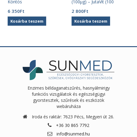
Köntös
(100µg) – JutaVit (100
tabletta)
6 350
Ft
2 800
Ft
Kosárba teszem
Kosárba teszem
Enzimes béldaganatszűrés, hasnyálmirigy
funkciós vizsgálatok és egészségügyi
gyorstesztek, szűrések és eszközök
webáruháza
Iroda és raktár: 7623 Pécs, Megyeri út 26.
+36 30 865 7792
info@sunmed.hu