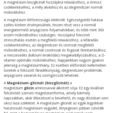
A magnézium-biszglicinát hozzájárul relaxációhoz, a stressz
csökkentéséhez, a mély alváshoz és az idegrendszer normál
működéshez.
A magnézium létfontosságú elektrolit. Egészségvédő hatásai
széles körben érvényesülnek, hiszen részt vesz a normál
energiatermelő anyagcsere-folyamatokban, és több mint 300
enzim működéséhez szükséges. Hozzájárul fokozott
stresszhatás esetén a megfelelő
relaxációhoz, a kifáradás
csökkentéséhez, az idegrendszer és izomzat megfelelő
működéséhez, a normál csontozat és fogazat fenntartásához,
a meszesedés (kálcium lerakódás) megakadályozásához, a D-
vitamin optimális működéséhez.
Napjainkban nagyon gyakori
jelenség a magnéziumhiány. Ez esetben előforduló kellemetlen
tünetek a fokozott fáradékonyság, idegrendszeri problémák,
anyagcsere-zavarok és izomgörcsök lehetnek.
A
Magnézium-glicinát (biszglicinát)
a
magnézium
glicin
aminosavval alkotott sója. Ez egy kiválóan
felszívódó szerves magnéziumforma, amely bármely
napszakban, akár étkezéssel is bevehető, és nagy dózisban sem
okoz laza székletet. A magnézium-glicinát az egyik legjobban
hasznosuló magnézium vegyület, lényegesen jobban szívódik