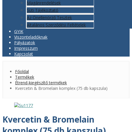
Magánrendelések
Süti Tájékoztató
Az Önellenörző Tesztek
Általános Szerződési Feltételek
GYIK
Viszonteladóknak
Pályázatok
Impresszum
Kapcsolat
Főoldal
Termékek
Étrend-kiegészítő termékek
Kvercetin & Bromelain komplex (75 db kapszula)
Kvercetin & Bromelain
komplex (75 db kapszula)