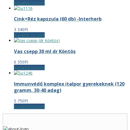
Kosárba teszem
Cink+Réz kapszula (60 db) -Interherb
3 340
Ft
Kosárba teszem
Vas csepp 30 ml dr Köntös
6 350
Ft
Kosárba teszem
Immunvédő komplex italpor gyerekeknek (120
gramm, 30-40 adag)
5 750
Ft
Kosárba teszem