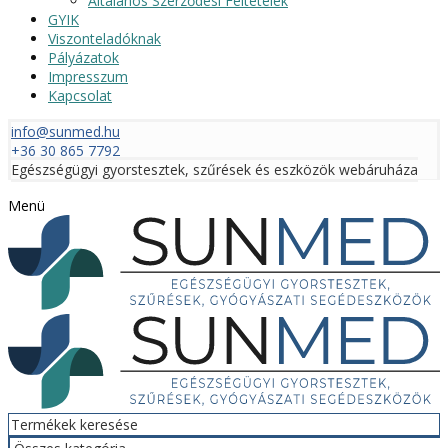
Általános Szerződési Feltételek
GYIK
Viszonteladóknak
Pályázatok
Impresszum
Kapcsolat
info@sunmed.hu
+36 30 865 7792
Egészségügyi gyorstesztek, szűrések és eszközök webáruháza
Menü