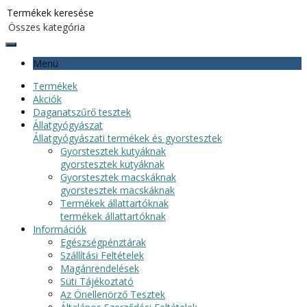
Menü
Termékek
Akciók
Daganatszűrő tesztek
Állatgyógyászat
Állatgyógyászati termékek és gyorstesztek
Gyorstesztek kutyáknak
gyorstesztek kutyáknak
Gyorstesztek macskáknak
gyorstesztek macskáknak
Termékek állattartóknak
termékek állattartóknak
Információk
Egészségpénztárak
Szállítási Feltételek
Magánrendelések
Süti Tájékoztató
Az Önellenörző Tesztek