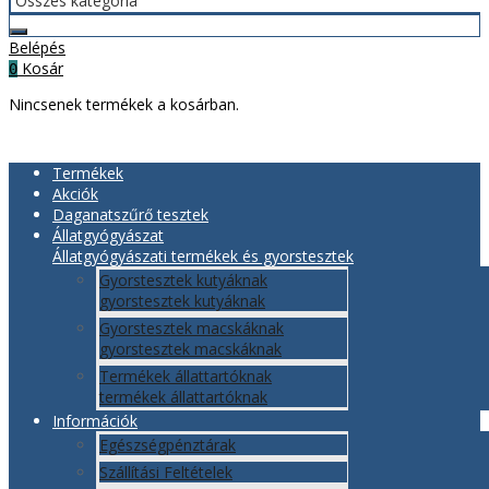
Belépés
Kosár
0
Nincsenek termékek a kosárban.
Termékek
Akciók
Daganatszűrő tesztek
Állatgyógyászat
Állatgyógyászati termékek és gyorstesztek
Gyorstesztek kutyáknak
gyorstesztek kutyáknak
Gyorstesztek macskáknak
gyorstesztek macskáknak
Termékek állattartóknak
termékek állattartóknak
Információk
Egészségpénztárak
Szállítási Feltételek