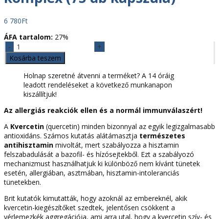
6 780
Ft
ÁFA tartalom:
27%
Kvercetin
&
Kosárba teszem
Bromelain
komplex
Holnap szeretné átvenni a terméket? A 14 óráig
(75
leadott rendeléseket a következő munkanapon
db
kiszállítjuk!
kapszula)
Az allergiás reakciók ellen és a normál immunválaszért!
mennyiség
A
Kvercetin
(quercetin) minden bizonnyal az egyik legizgalmasabb
antioxidáns. Számos kutatás alátámasztja
természetes
antihisztamin
mivoltát, mert szabályozza a hisztamin
felszabadulását a bazofil- és hízósejtekből.
Ezt a szabályozó
mechanizmust használhatjuk ki különböző nem kívánt tünetek
esetén, allergiában, asztmában, hisztamin-intoleranciás
tünetekben.
Brit kutatók kimutatták, hogy azoknál az embereknél, akik
kvercetin-kiegészítőket szedtek, jelentősen csökkent a
vérlemezkék aggregációja, ami arra utal, hogy a kvercetin szív- és