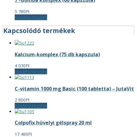
7 -Gomba komplex (60 kapszula)
5 780
Ft
Kosárba teszem
Kapcsolódó termékek
Kalcium-komplex (75 db kapszula)
4 030
Ft
Kosárba teszem
C-vitamin 1000 mg Basic (100 tabletta) – JutaVit
2 800
Ft
Kosárba teszem
Colpofix hüvelyi gélspray 20 ml
17 460
Ft