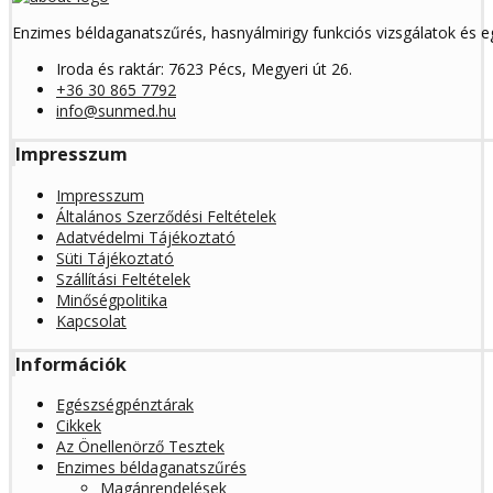
Enzimes béldaganatszűrés, hasnyálmirigy funkciós vizsgálatok és 
Iroda és raktár: 7623 Pécs, Megyeri út 26.
+36 30 865 7792
info@sunmed.hu
Impresszum
Impresszum
Általános Szerződési Feltételek
Adatvédelmi Tájékoztató
Süti Tájékoztató
Szállítási Feltételek
Minőségpolitika
Kapcsolat
Információk
Egészségpénztárak
Cikkek
Az Önellenörző Tesztek
Enzimes béldaganatszűrés
Magánrendelések