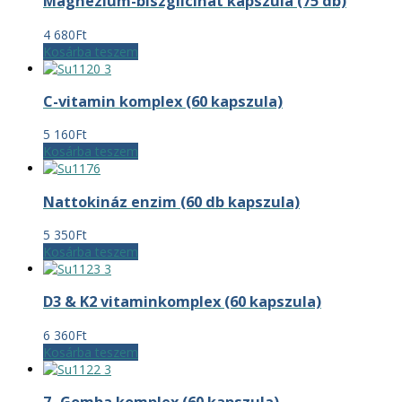
Magnézium-biszglicinát kapszula (75 db)
4 680
Ft
Kosárba teszem
C-vitamin komplex (60 kapszula)
5 160
Ft
Kosárba teszem
Nattokináz enzim (60 db kapszula)
5 350
Ft
Kosárba teszem
D3 & K2 vitaminkomplex (60 kapszula)
6 360
Ft
Kosárba teszem