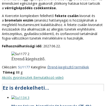
érrendszeri egészségre gyakorolt ​​jótékony hatásai közé tartozik
a
vérrögképződés csökkentése.
A Kvercetin komplexben fellelhető
fekete csalán
kivonat és
a
bromelain enzim
(ananász hatóanyaga) is hozzájárulnak a
megfelelő hisztaminszint kialakításához. A fekete csalán kivonatot
évszázadok óta alkalmazzák az allergiás tünetek enyhítésére.
Antiszeptikus, gyulladáscsökkentő, és izoflavonoid tartalmánál
fogva változókori tünetek mérséklésére is használják.
Felhasználhatósági idő:
2027.06.22.
Étrend-kiegészítő.
Cikkszám:
SU1177
Kategória:
Étrend-kiegészítő termékek
Tömeg
88 g
Akciós gyorstesztek
Bemutatkozó videó
Ez is érdekelheti…