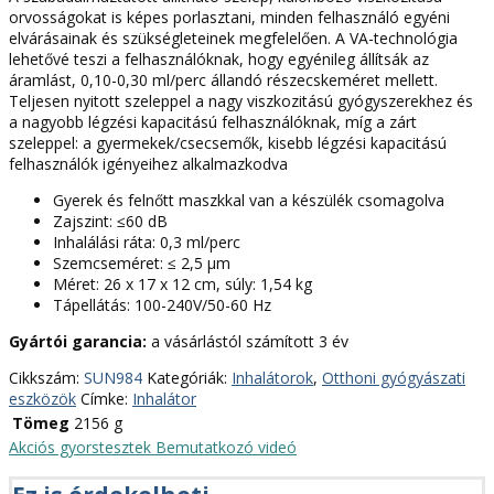
orvosságokat is képes porlasztani, minden felhasználó egyéni
elvárásainak és szükségleteinek megfelelően. A VA-technológia
lehetővé teszi a felhasználóknak, hogy egyénileg állítsák az
áramlást, 0,10-0,30 ml/perc állandó részecskeméret mellett.
Teljesen nyitott szeleppel a nagy viszkozitású gyógyszerekhez és
a nagyobb légzési kapacitású felhasználóknak, míg a zárt
szeleppel: a gyermekek/csecsemők, kisebb légzési kapacitású
felhasználók igényeihez alkalmazkodva
Gyerek és felnőtt maszkkal van a készülék csomagolva
Zajszint: ≤60 dB
Inhalálási ráta: 0,3 ml/perc
Szemcseméret: ≤ 2,5 μm
Méret: 26 x 17 x 12 cm, súly: 1,54 kg
Tápellátás: 100-240V/50-60 Hz
Gyártói garancia:
a vásárlástól számított 3 év
Cikkszám:
SUN984
Kategóriák:
Inhalátorok
,
Otthoni gyógyászati
eszközök
Címke:
Inhalátor
Tömeg
2156 g
Akciós gyorstesztek
Bemutatkozó videó