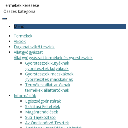
Menü
Termékek
Akciók
Daganatszűrő tesztek
Állatgyógyászat
Állatgyógyászati termékek és gyorstesztek
Gyorstesztek kutyáknak
gyorstesztek kutyáknak
Gyorstesztek macskáknak
gyorstesztek macskáknak
Termékek állattartóknak
termékek állattartóknak
Információk
Egészségpénztárak
Szállítási Feltételek
Magánrendelések
Süti Tájékoztató
Az Önellenörző Tesztek