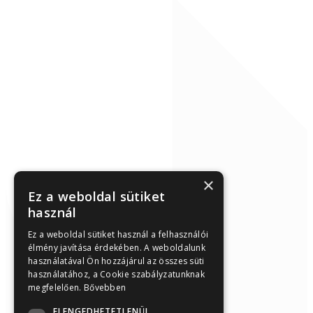
×
Ez a weboldal sütiket
használ
Ez a weboldal sütiket használ a felhasználói
élmény javítása érdekében. A weboldalunk
használatával Ön hozzájárul az összes süti
használatához, a Cookie szabályzatunknak
megfelelően.
Bővebben
ELENGEDHETETLENÜL