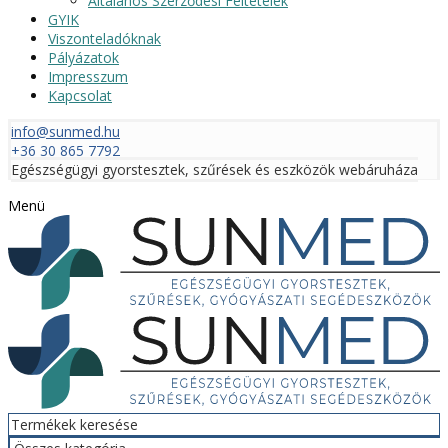
Általános Szerződési Feltételek
GYIK
Viszonteladóknak
Pályázatok
Impresszum
Kapcsolat
info@sunmed.hu
+36 30 865 7792
Egészségügyi gyorstesztek, szűrések és eszközök webáruháza
Menü