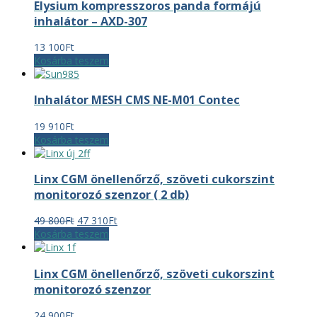
Elysium kompresszoros panda formájú
inhalátor – AXD-307
13 100
Ft
Kosárba teszem
Inhalátor MESH CMS NE-M01 Contec
19 910
Ft
Kosárba teszem
Linx CGM önellenőrző, szöveti cukorszint
monitorozó szenzor ( 2 db)
Original
Current
49 800
Ft
47 310
Ft
price
price
Kosárba teszem
was:
is:
49
47
Linx CGM önellenőrző, szöveti cukorszint
800Ft.
310Ft.
monitorozó szenzor
24 900
Ft