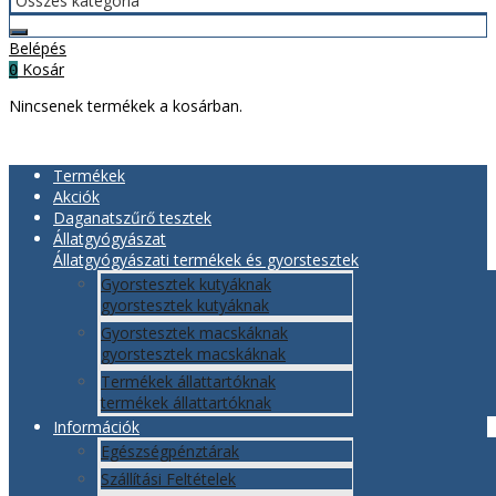
Belépés
Kosár
0
Nincsenek termékek a kosárban.
Termékek
Akciók
Daganatszűrő tesztek
Állatgyógyászat
Állatgyógyászati termékek és gyorstesztek
Gyorstesztek kutyáknak
gyorstesztek kutyáknak
Gyorstesztek macskáknak
gyorstesztek macskáknak
Termékek állattartóknak
termékek állattartóknak
Információk
Egészségpénztárak
Szállítási Feltételek