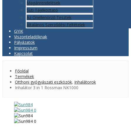
Magánrendelések
Süti Tájékoztató
Az Önellenörző Tesztek
Általános Szerződési Feltételek
GYIK
Viszonteladóknak
Pályázatok
Impresszum
Kapcsolat
Főoldal
Termékek
Otthoni gyógyászati eszközök
,
Inhalátorok
Inhalátor 3 in 1 Rossmax NK1000