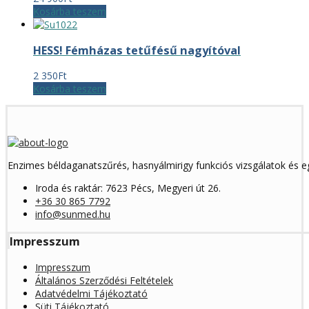
Kosárba teszem
HESS! Fémházas tetűfésű nagyítóval
2 350
Ft
Kosárba teszem
Enzimes béldaganatszűrés, hasnyálmirigy funkciós vizsgálatok és 
Iroda és raktár: 7623 Pécs, Megyeri út 26.
+36 30 865 7792
info@sunmed.hu
Impresszum
Impresszum
Általános Szerződési Feltételek
Adatvédelmi Tájékoztató
Süti Tájékoztató