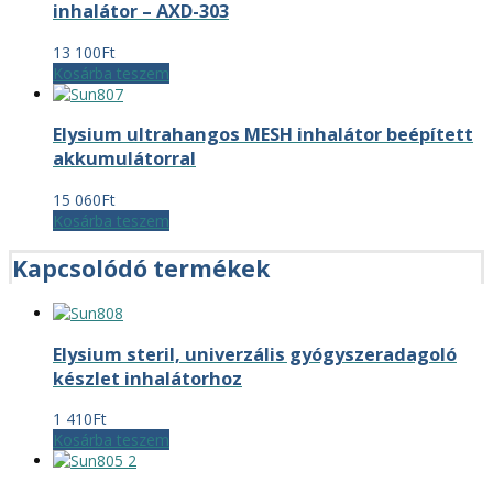
inhalátor – AXD-303
13 100
Ft
Kosárba teszem
Elysium ultrahangos MESH inhalátor beépített
akkumulátorral
15 060
Ft
Kosárba teszem
Kapcsolódó termékek
Elysium steril, univerzális gyógyszeradagoló
készlet inhalátorhoz
1 410
Ft
Kosárba teszem