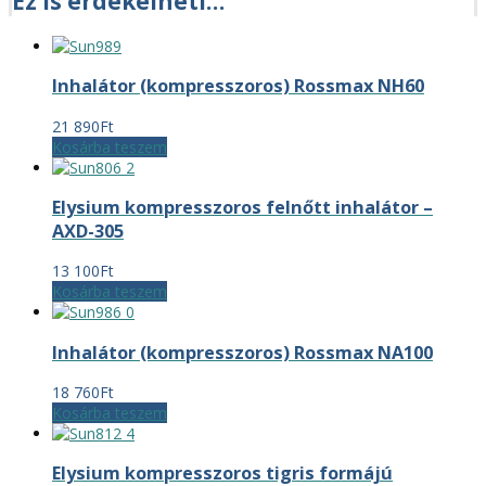
Ez is érdekelheti…
Inhalátor (kompresszoros) Rossmax NH60
21 890
Ft
Kosárba teszem
Elysium kompresszoros felnőtt inhalátor –
AXD-305
13 100
Ft
Kosárba teszem
Inhalátor (kompresszoros) Rossmax NA100
18 760
Ft
Kosárba teszem
Elysium kompresszoros tigris formájú