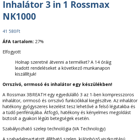
Inhalátor 3 in 1 Rossmax
NK1000
41 580
Ft
ÁFA tartalom:
27%
Elfogyott
Holnap szeretné átvenni a terméket? A 14 óráig
leadott rendeléseket a következő munkanapon
kiszállítjuk!
Orrszívó, orrmosó és inhalátor egy készülékben!
A Rossmax 3BREATH egy egyedülálló 3 az 1-ben kompresszoros
inhalátor, orrmosó és orrszívó funkciókkal kiegészítve. Az inhalátor
hatékony gyógyszeres kezelést tesz lehetővé a felső légutakba és
a tüdő perifériájába. Átfogó, hatékony és kényelmes megoldást
biztosít a gyakori légúti betegségek esetén.
Szabályozható szelep technológia (VA Technology)
A szabadalmaztatott állítható szelep, különböző viszkozitású