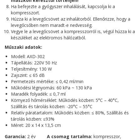
maszkon keresztül történjen!
Ha befejezte a gyógyszer inhalálását, kapcsolja ki a
kompresszort.
Húzza ki a levegőcsövet az inhalátorból. Ellenőrizze, hogy a
levegőcsőben nem maradt-e nedvesség.
Vegye le a levegőcsövet a kompresszorról is, végül húzza ki a
készüléket az elektromos hálózatból.
Műszaki adatok:
Modell: AXD-302
Tápellátás: 220V 50 Hz
Teljesítmény: 130 W
Zajszint: ≤ 65 dB
Permetezés mértéke: ≤ 0,42 ml/min
Működési légnyomás: 60 kPa ~ 130 kPa
Maradék folyadék: ≤ 0,7 ml
Környező hőmérséklet: Működés közben: 5°C – 40°C,
Szállítás és tárolás közben: -20°C – 55°C
Relatív páratartalom: Működés közben: ≤ 80%, Szállítás és
tárolás közben: ≤93%
Méret: 20 x 14 x 13,5 cm
Garancia:
2 év
A csomag tartalma:
kompresszor,