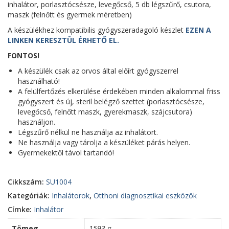
inhalátor, porlasztócsésze, levegőcső, 5 db légszűrő, csutora,
maszk (felnőtt és gyermek méretben)
A készülékhez kompatibilis gyógyszeradagoló készlet
EZEN A
LINKEN KERESZTÜL ÉRHETŐ EL.
FONTOS!
A készülék csak az orvos által előírt gyógyszerrel
használható!
A felülfertőzés elkerülése érdekében minden alkalommal friss
gyógyszert és új, steril belégző szettet (porlasztócsésze,
levegőcső, felnőtt maszk, gyerekmaszk, szájcsutora)
használjon.
Légszűrő nélkül ne használja az inhalátort.
Ne használja vagy tárolja a készüléket párás helyen.
Gyermekektől távol tartandó!
Cikkszám:
SU1004
Kategóriák:
Inhalátorok
,
Otthoni diagnosztikai eszközök
Címke:
Inhalátor
Tömeg
1593 g