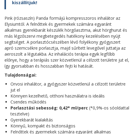
kiszállítjuk!
Pink (rózsaszín) Panda formájú kompresszoros inhalátor az
Elysiumtól. A felnőttek és gyermekek számára egyaránt
alkalmas gyerekbarát készülék hörgőasztma, akut hörghurut és
más légzőszervi megbetegedés hatékony kezelésében nyújt
segítséget. A porlasztócsészében lévő folyékony gyógyszert
apró szemcsékre porlasztja, majd sűrített levegővel juttatja az
aeroszolt a légutakba. Az inhalációs terápia egyik legfőbb
előnye, hogy a terápiás szer közvetlenül a célzott területre jut el,
így gyorsabban és hosszabban fejti ki hatását.
Tulajdonságai:
Orvosi inhalátor, a gyógyszer közvetlenül a célzott területre
jut el
Könnyen kezelhető, otthoni használatra is ideális
Csendes működés
Porlasztási sebesség: 0,42* ml/perc
(*0,9%-os sóoldattal
tesztelve)
Gyerekbarát kialakítás
Könnyű, kompakt és biztonságos
Felnőttek és gyermekek számára egyaránt alkalmas