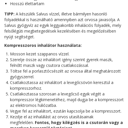
Hosszú élettartam
TIPP:
A készülék Salvus vízzel, illetve bármilyen hasonló
folyadékkal is használható amennyiben azt orvosa javasolja. A
Salvus gyógyvíz az egyik leggyakoribb inhalációs folyadék, mely
felsőlégúti megbetegedések kezelésében és megelőzésében
nyújt segítséget.
Kompresszoros inhalátor használata:
Mosson kezet szappanos vízzel.
Szerelje össze az inhalátort igény szerint gyerek maszk,
felnőtt maszk vagy csutora csatlakozással.
Töltse fel a porlasztócsészét az orvosa által meghatározott
gyógyszerrel.
Csatlakoztassa az inhalátort a levegőcsövön keresztül a
kompresszorhoz.
Csatlakoztassa szorosan a levegőcső egyik végét a
kompresszor légkimenetéhez, majd dugja be a kompresszort
az elektromos hálózatba.
Vegye fel az inhalátort, ezután kapcsolja be a kompresszort.
Kezdje el az inhalálást az orvos utasításainak
megfelelően.
Fontos, hogy kilégzés is a csutorán vagy a