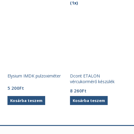
Elysium IMDK pulzoximéter
Dcont ETALON
vércukormérő készülék
5 200
Ft
8 260
Ft
Kosárba teszem
Kosárba teszem