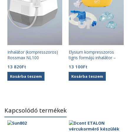
Inhalátor (kompresszoros)
Elysium kompresszoros
Rossmax NL100
tigris formájú inhalátor –
i
AXD-303
13 820
Ft
13 100
Ft
Kosárba teszem
Kosárba teszem
Kapcsolódó termékek