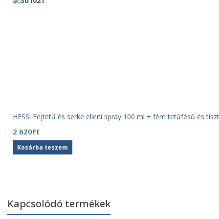
HESS! Fejtetű és serke elleni spray 100 ml + fém tetűfésű és tisz
2 620
Ft
Kosárba teszem
Kapcsolódó termékek