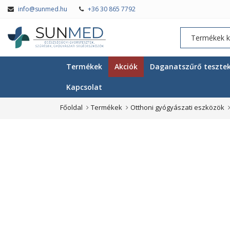
info@sunmed.hu
+36 30 865 7792
Termékek
Akciók
Daganatszűrő teszte
Kapcsolat
Főoldal
Termékek
Otthoni gyógyászati eszközök