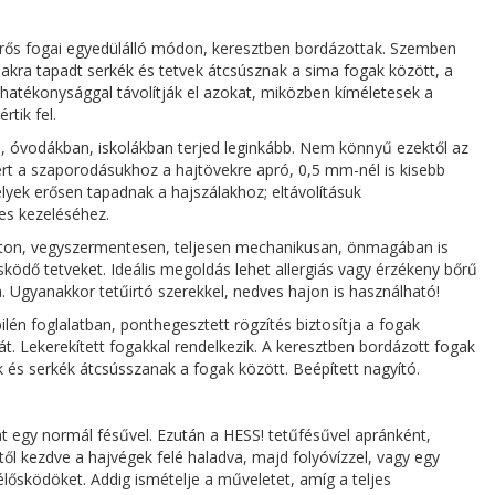
rős fogai egyedülálló módon, keresztben bordázottak. Szemben
lakra tapadt serkék és tetvek átcsúsznak a sima fogak között, a
y hatékonysággal távolítják el azokat, miközben kíméletesek a
rtik fel.
, óvodákban, iskolákban terjed leginkább. Nem könnyű ezektől az
rt a szaporodásukhoz a hajtövekre apró, 0,5 mm-nél is kisebb
elyek erősen tapadnak a hajszálakhoz; eltávolításuk
res kezeléséhez.
úton, vegyszermentesen, teljesen mechanikusan, önmagában is
ősködő tetveket. Ideális megoldás lehet allergiás vagy érzékeny bőrű
 Ugyanakkor tetűirtó szerekkel, nedves hajon is használható!
pilén foglalatban, ponthegesztett rögzítés biztosítja a fogak
 Lekerekített fogakkal rendelkezik. A keresztben bordázott fogak
és serkék átcsússzanak a fogak között. Beépített nagyító.
at egy normál fésűvel. Ezután a HESS! tetűfésűvel apránként,
rtől kezdve a hajvégek felé haladva, majd folyóvízzel, vagy egy
 élősködöket. Addig ismételje a műveletet, amíg a teljes