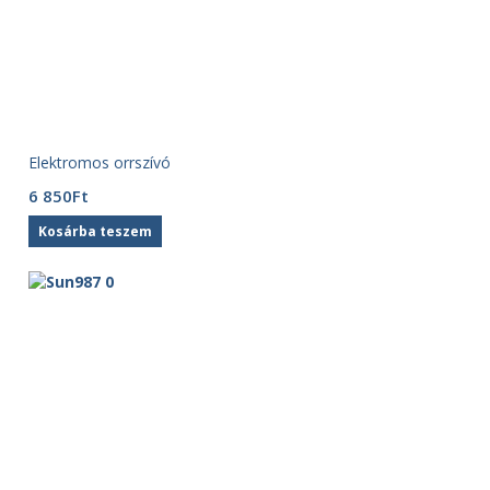
Elektromos orrszívó
6 850
Ft
Kosárba teszem