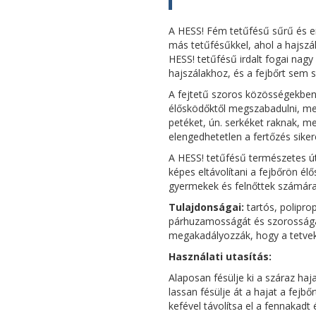
A HESS! Fém tetűfésű sűrű és e
más tetűfésűkkel, ahol a hajszá
HESS! tetűfésű irdalt fogai nag
hajszálakhoz, és a fejbőrt sem sé
A fejtetű szoros közösségekben
élősködőktől megszabadulni, me
petéket, ún. serkéket raknak, m
elengedhetetlen a fertőzés sike
A HESS! tetűfésű természetes 
képes eltávolítani a fejbőrön él
gyermekek és felnőttek számára.
Tulajdonságai:
tartós, polipro
párhuzamosságát és szorosságát.
megakadályozzák, hogy a tetvek 
Használati utasítás:
Alaposan fésülje ki a száraz haj
lassan fésülje át a hajat a fejbő
kefével távolítsa el a fennakadt