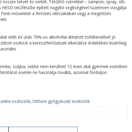
az összes tetvet és serkét. Tetűírtó szerekkel – sampon, spray, stb.
 HESS! tetűfésűbe épített nagyító segítségével tüzetesen vizsgálja
. Fenti műveletet a fertőzés időszakában vagy a megelőzés
eti.
at előtt és után 70%-os alkohollal átitatott törlőkendővel jó
isztított eszközt a keresztfertőzések elkerülése érdekében kizárólag
asználni.
zembe, szájba, sebbe nem kerülhet! 12 éven aluli gyermek esetében
Bőrirritáció esetén ne használja tovább, azonnal forduljon
ezelési eszközök
,
Otthoni gyógyászati eszközök