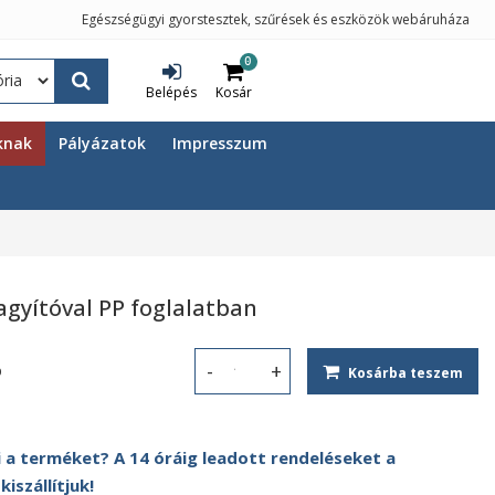
Egészségügyi gyorstesztek, szűrések és eszközök webáruháza
0
Belépés
Kosár
knak
Pályázatok
Impresszum
agyítóval PP foglalatban
%
Kosárba teszem
HESS! Fém tetűfésű nagyítóval PP fo
 a terméket? A 14 óráig leadott rendeléseket a
szállítjuk!