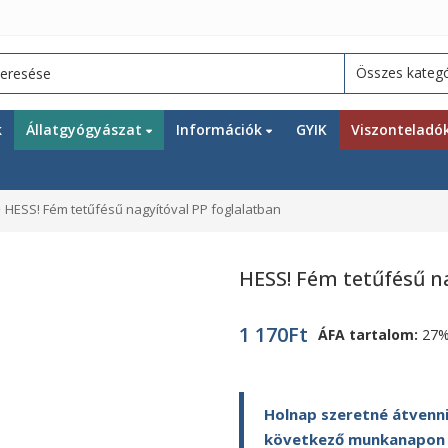
k
Állatgyógyászat
Információk
GYIK
Viszonteladó
HESS! Fém tetűfésű nagyítóval PP foglalatban
HESS! Fém tetűfésű n
1 170
Ft
ÁFA tartalom:
27
Holnap szeretné átvenni
következő munkanapon ki