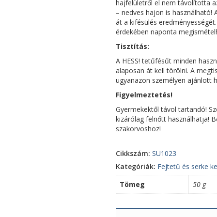
hajfelületről el nem távolította 
– nedves hajon is használható! A
át a kifésülés eredményességét
érdekében naponta megismételh
Tisztítás:
A HESS! tetűfésűt minden használ
alaposan át kell törölni. A megt
ugyanazon személyen ajánlott h
Figyelmeztetés!
Gyermekektől távol tartandó! S
kizárólag felnőtt használhatja! 
szakorvoshoz!
Cikkszám:
SU1023
Kategóriák:
Fejtetű és serke k
Tömeg
50 g