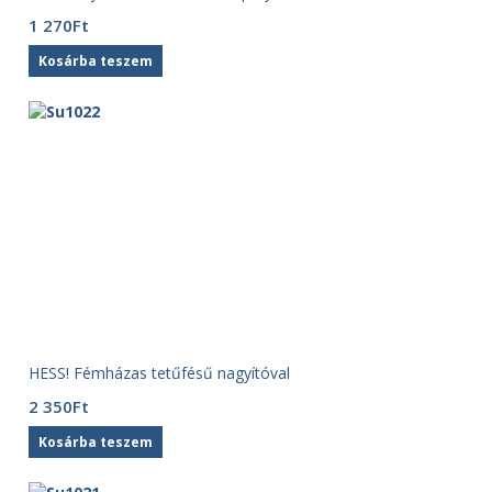
1 270
Ft
Kosárba teszem
HESS! Fémházas tetűfésű nagyítóval
2 350
Ft
Kosárba teszem