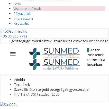
GYIK
Viszonteladóknak
Pályázatok
Impresszum
Kapcsolat
info@sunmed.hu
+36 30 865 7792
Egészségügyi gyorstesztek, szűrések és eszközök webáruháza
Kosár
0
Menü
Nincsenek
termékek a
kosárban.
Főoldal
Termékek
Szexuális úton terjedő betegségek gyorstesztjei
HIV 1,2 (AIDS) tesztlap (20db)