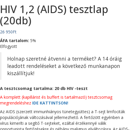
HIV 1,2 (AIDS) tesztlap
(20db)
26 950
Ft
ÁFA tartalom:
5%
Elfogyott
Holnap szeretné átvenni a terméket? A 14 óráig
leadott rendeléseket a következő munkanapon
kiszállítjuk!
A tesztcsomag tartalma: 20 db HIV -teszt
A komplett (kapillárist és buffert is tartalmazó) tesztcsomag
megrendeléshez
IDE KATTINTSON!
Az AIDS (szerzett immunhiányos tünetegyüttes) a T-sejt limfociták
populációjának változásával jellemezhető. A fertőzött egyénben a
vírus kimeríti a segítő T-sejteket, ezáltal érzékennyé válik
opportunista fertőzésekre és néhány malignus elváltozásra. Az AIDS-