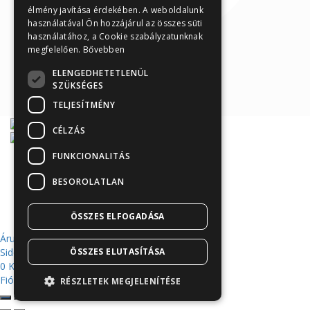
élmény javítása érdekében. A weboldalunk
használatával Ön hozzájárul az összes süti
használatához, a Cookie szabályzatunknak
megfelelően.
Bővebben
ELENGEDHETETLENÜL
SZÜKSÉGES
TELJESÍTMÉNY
CÉLZÁS
FUNKCIONALITÁS
Árukereső.hu
BESOROLATLAN
ÖSSZES ELFOGADÁSA
Áruház
Sidebar
ÖSSZES ELUTASÍTÁSA
0
Kosár
Fiókom
RÉSZLETEK MEGJELENÍTÉSE