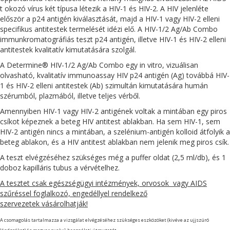
t okozó vírus két típusa létezik a HIV-1 és HIV-2. A HIV jelenléte
először a p24 antigén kiválasztását, majd a HIV-1 vagy HIV-2 elleni
specifikus antitestek termelését idézi elő. A HIV-1/2 Ag/Ab Combo
immunkromatográfiás teszt p24 antigén, illetve HIV-1 és HIV-2 elleni
antitestek kvalitatív kimutatására szolgál.
A Determine® HIV-1/2 Ag/Ab Combo egy in vitro, vizuálisan
olvasható, kvalitatív immunoassay HIV p24 antigén (Ag) továbbá HIV-
1 és HIV-2 elleni antitestek (Ab) szimultán kimutatására humán
szérumból, plazmából, illetve teljes vérből.
Amennyiben HIV-1 vagy HIV-2 antigének voltak a mintában egy piros
csíkot képeznek a beteg HIV antitest ablakban. Ha sem HIV-1, sem
HIV-2 antigén nincs a mintában, a szelénium-antigén kolloid átfolyik a
beteg ablakon, és a HIV antitest ablakban nem jelenik meg piros csík.
A teszt elvégzéséhez szükséges még a puffer oldat (2,5 ml/db), és 1
doboz kapilláris tubus a vérvételhez.
A tesztet csak egészségügyi intézmények, orvosok vagy AIDS
szűréssel foglalkozó, engedéllyel rendelkező
szervezetek
vásárolhatják!
A csomagolás tartalmazza a vizsgálat elvégzéséhez szükséges eszközöket (kivéve az ujjszúró