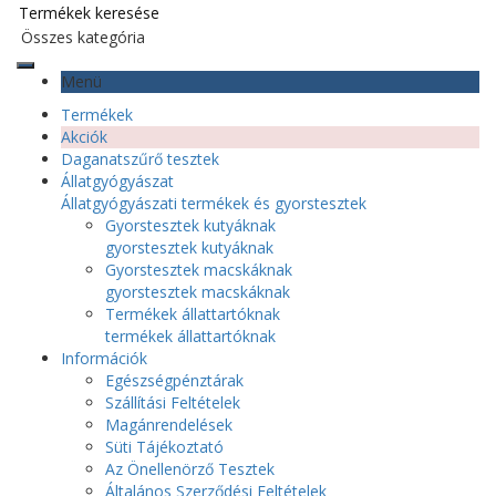
Menü
Termékek
Akciók
Daganatszűrő tesztek
Állatgyógyászat
Állatgyógyászati termékek és gyorstesztek
Gyorstesztek kutyáknak
gyorstesztek kutyáknak
Gyorstesztek macskáknak
gyorstesztek macskáknak
Termékek állattartóknak
termékek állattartóknak
Információk
Egészségpénztárak
Szállítási Feltételek
Magánrendelések
Süti Tájékoztató
Az Önellenörző Tesztek
Általános Szerződési Feltételek