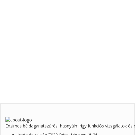
Enzimes béldaganatszűrés, hasnyálmirigy funkciós vizsgálatok é
Iroda és raktár: 7623 Pécs, Megyeri út 26.