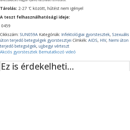
lándzsákat) és magyar nyelvű használati útmutatót.
Tárolás:
2-27 ̊C között, hűtést nem igényel
A teszt felhasználhatósági ideje:
0459
Cikkszám:
SUN059A
Kategóriák:
Infektológiai gyorstesztek
,
Szexuális
úton terjedő betegségek gyorstesztjei
Címkék:
AIDS
,
HIV
,
Nemi úton
terjedő betegségek
,
ujjbegyi vérteszt
Akciós gyorstesztek
Bemutatkozó videó
Ez is érdekelheti…