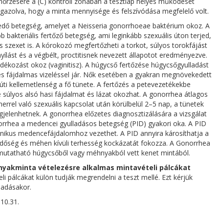
enőrzésére a (C) kontroll zónában a tesztlap helyes működését
 igazolva, hogy a minta mennyisége és felszívódása megfelelő volt.
edő betegség, amelyet a Neisseria gonorrhoeae baktérium okoz. A
 bakteriális fertőző betegség, ami leginkább szexuális úton terjed,
lis szexet is. A kórokozó megfertőzheti a torkot, súlyos torokfájást
ílást és a végbélt, proctitisnek nevezett állapotot eredményezve.
áladékozást okoz (vaginitisz). A húgycső fertőzése húgycsőgyulladást
s fájdalmas vizeléssel jár. Nők esetében a gyakran megnövekedett
yúti kellemetlenség a fő tünete. A fertőzés a petevezetékekbe
ése súlyos alsó hasi fájdalmat és lázat okozhat. A gonorrhea átlagos
nerrel való szexuális kapcsolat után körülbelül 2–5 nap, a tünetek
jelenhetnek. A gonorrhea előzetes diagnosztizálására a vizsgálat
orrhea a medencei gyulladásos betegség (PID) gyakori oka. A PID
ónikus medencefájdalomhoz vezethet. A PID annyira károsíthatja a
dőség és méhen kívüli terhesség kockázatát fokozza. A Gonorrhea
imutatható húgycsőből vagy méhnyakból vett kenet mintából.
akminta vételezésre alkalmas mintavételi pálcákat
li pálcákat külön tudják megrendelni a teszt mellé. Ezt kérjük
eadásakor.
10.31.