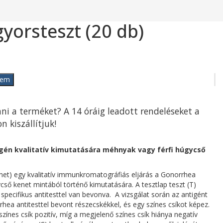
yorsteszt (20 db)
zem
ni a terméket? A 14 óráig leadott rendeléseket a
kiszállítjuk!
gén kvalitatív kimutatására méhnyak vagy férfi húgycső
net) egy kvalitatív immunkromatográfiás eljárás a Gonorrhea
cső kenet mintából történő kimutatására. A tesztlap teszt (T)
specifikus antitesttel van bevonva. A vizsgálat során az antigént
hea antitesttel bevont részecskékkel, és egy színes csíkot képez.
ínes csík pozitív, míg a megjelenő színes csík hiánya negatív