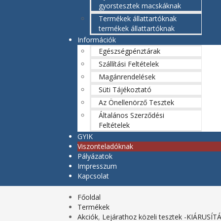
gyorstesztek macskáknak
Termékek állattartóknak
termékek állattartóknak
Információk
Egészségpénztárak
Szállítási Feltételek
Magánrendelések
Süti Tájékoztató
Az Önellenörző Tesztek
Általános Szerződési
Feltételek
GYIK
Viszonteladóknak
Pályázatok
Impresszum
Kapcsolat
Főoldal
Termékek
Akciók
,
Lejárathoz közeli tesztek -KIÁRUSÍT