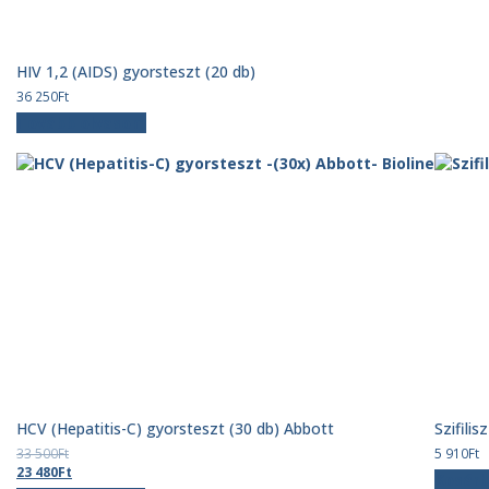
HIV 1,2 (AIDS) gyorsteszt (20 db)
36 250
Ft
Tovább olvasom
HCV (Hepatitis-C) gyorsteszt (30 db) Abbott
Szifilis
33 500
Ft
5 910
Ft
Original
Current
23 480
Ft
Kosár