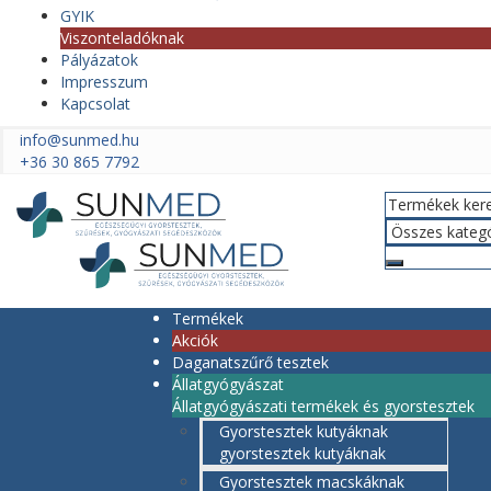
GYIK
Viszonteladóknak
Pályázatok
Impresszum
Kapcsolat
info@sunmed.hu
+36 30 865 7792
Termékek
Akciók
Daganatszűrő tesztek
Állatgyógyászat
Állatgyógyászati termékek és gyorstesztek
Gyorstesztek kutyáknak
gyorstesztek kutyáknak
Gyorstesztek macskáknak