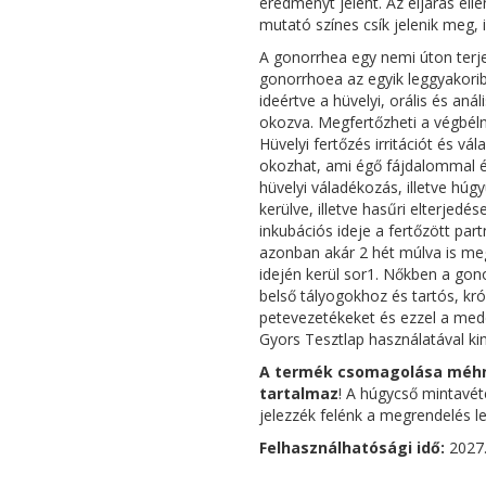
eredményt jelent. Az eljárás ell
mutató színes csík jelenik meg,
A gonorrhea egy nemi úton terj
gonorrhoea az egyik leggyakoribb
ideértve a hüvelyi, orális és aná
okozva. Megfertőzheti a végbélny
Hüvelyi fertőzés irritációt és v
okozhat, ami égő fájdalommal é
hüvelyi váladékozás, illetve húg
kerülve, illetve hasűri elterjed
inkubációs ideje a fertőzött part
azonban akár 2 hét múlva is meg
idején kerül sor1. Nőkben a gon
belső tályogokhoz és tartós, kr
petevezetékeket és ezzel a med
Gyors Tesztlap használatával k
A termék csomagolása méhny
tartalmaz
! A húgycső mintavéte
jelezzék felénk a megrendelés l
Felhasználhatósági idő:
2027.