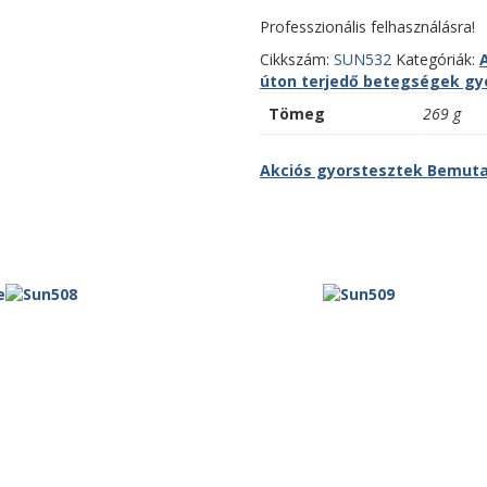
Professzionális felhasználásra!
Cikkszám:
SUN532
Kategóriák:
úton terjedő betegségek gyo
Tömeg
269 g
Akciós gyorstesztek
Bemuta