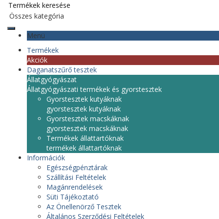
Menü
Termékek
Akciók
Daganatszűrő tesztek
Állatgyógyászat
Állatgyógyászati termékek és gyorstesztek
Gyorstesztek kutyáknak
gyorstesztek kutyáknak
Gyorstesztek macskáknak
gyorstesztek macskáknak
Termékek állattartóknak
termékek állattartóknak
Információk
Egészségpénztárak
Szállítási Feltételek
Magánrendelések
Süti Tájékoztató
Az Önellenörző Tesztek
Általános Szerződési Feltételek