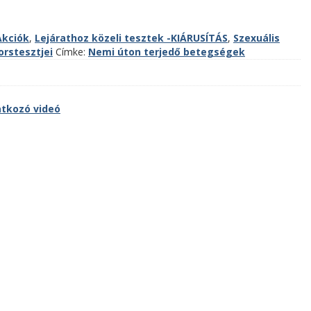
Akciók
,
Lejárathoz közeli tesztek -KIÁRUSÍTÁS
,
Szexuális
rstesztjei
Címke:
Nemi úton terjedő betegségek
tkozó videó