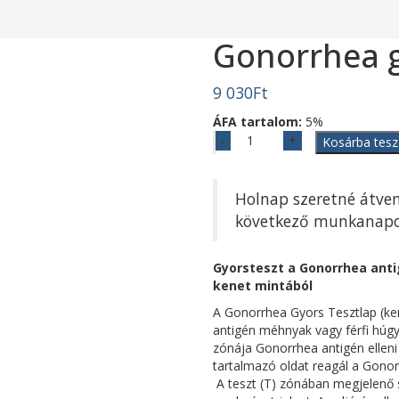
Gonorrhea g
9 030
Ft
ÁFA tartalom:
5%
Gonorrhea
Kosárba tes
gyorsteszt
(20
db)
Holnap szeretné átven
mennyiség
következő munkanapon 
Gyorsteszt a Gonorrhea anti
kenet mintából
A Gonorrhea Gyors Tesztlap (ke
antigén méhnyak vagy férfi húgy
zónája Gonorrhea antigén elleni 
tartalmazó oldat reagál a Gonorr
A teszt (T) zónában megjelenő sz