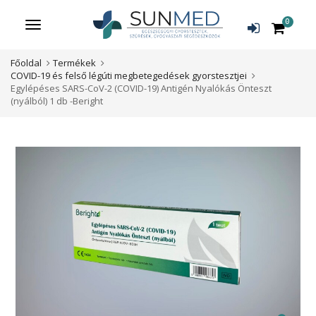
0
Menü
Főoldal
Termékek
COVID-19 és felső légúti megbetegedések gyorstesztjei
Egylépéses SARS-CoV-2 (COVID-19) Antigén Nyalókás Önteszt
(nyálból) 1 db -Beright