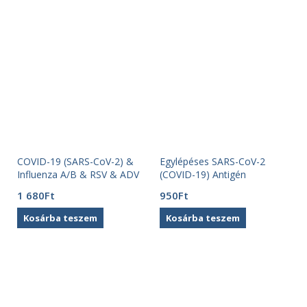
COVID-19 (SARS-CoV-2) &
Egylépéses SARS-CoV-2
Influenza A/B & RSV & ADV
(COVID-19) Antigén
Antigén (5 in 1) kombinált
nyalókás önteszt nyálból (1
1 680
Ft
950
Ft
tesztkészlet (1 db)
db) Beright
Kosárba teszem
Kosárba teszem