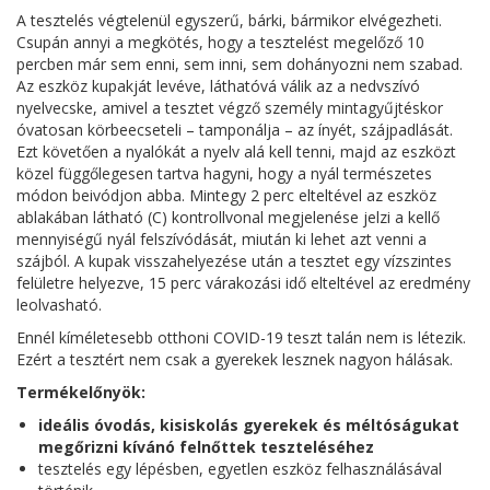
A tesztelés végtelenül egyszerű, bárki, bármikor elvégezheti.
Csupán annyi a megkötés, hogy a tesztelést megelőző 10
percben már sem enni, sem inni, sem dohányozni nem szabad.
Az eszköz kupakját levéve, láthatóvá válik az a nedvszívó
nyelvecske, amivel a tesztet végző személy mintagyűjtéskor
óvatosan körbeecseteli – tamponálja – az ínyét, szájpadlását.
Ezt követően a nyalókát a nyelv alá kell tenni, majd az eszközt
közel függőlegesen tartva hagyni, hogy a nyál természetes
módon beivódjon abba. Mintegy 2 perc elteltével az eszköz
ablakában látható (C) kontrollvonal megjelenése jelzi a kellő
mennyiségű nyál felszívódását, miután ki lehet azt venni a
szájból. A kupak visszahelyezése után a tesztet egy vízszintes
felületre helyezve, 15 perc várakozási idő elteltével az eredmény
leolvasható.
Ennél kíméletesebb otthoni COVID-19 teszt talán nem is létezik.
Ezért a tesztért nem csak a gyerekek lesznek nagyon hálásak.
Termékelőnyök:
ideális óvodás, kisiskolás gyerekek és méltóságukat
megőrizni kívánó felnőttek teszteléséhez
tesztelés egy lépésben, egyetlen eszköz felhasználásával