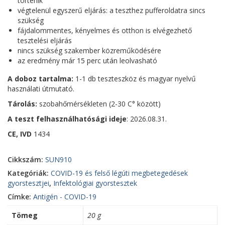
történik
végtelenül egyszerű eljárás: a teszthez pufferoldatra sincs
szükség
fájdalommentes, kényelmes és otthon is elvégezhető
tesztelési eljárás
nincs szükség szakember közreműködésére
az eredmény már 15 perc után leolvasható
A doboz tartalma:
1-1 db teszteszköz és magyar nyelvű
használati útmutató.
Tárolás:
szobahőmérsékleten (2-30 C° között)
A teszt felhasználhatósági ideje
: 2026.08.31.
CE, IVD
1434
Cikkszám:
SUN910
Kategóriák:
COVID-19 és felső légúti megbetegedések
gyorstesztjei
,
Infektológiai gyorstesztek
Címke:
Antigén - COVID-19
Tömeg
20 g