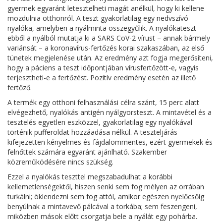
gyermek egyaránt letesztelheti magát anélkül, hogy ki kellene
mozdulnia otthonról. A teszt gyakorlatilag egy nedvszívó
nyalóka, amelyben a nyálminta összegyűlik. A nyalókateszt
ebből a nyálból mutatja ki a SARS CoV-2 vírust – annak bármely
variánsát – a koronavírus-fertőzés korai szakaszában, az első
tünetek megjelenése után. Az eredmény azt fogja megerősíteni,
hogy a páciens a teszt időpontjában vírusfertőzött-e, vagyis
terjesztheti-e a fertőzést. Pozitív eredmény esetén az illető
fertőző.
A termék egy otthoni felhasználási célra szánt, 15 perc alatt
elvégezhető, nyalókás antigén nyálgyorsteszt. A mintavétel és a
tesztelés egyetlen eszközzel, gyakorlatilag egy nyalókával
történik pufferoldat hozzáadása nélkül. A teszteljárás
kifejezetten kényelmes és fájdalommentes, ezért gyermekek és
felnőttek számára egyaránt ajánlható. Szakember
közreműködésére nincs szükség.
Ezzel a nyalókás teszttel megszabadulhat a korábbi
kellemetlenségektől, hiszen senki sem fog mélyen az orrában
turkálni; öklendezni sem fog attól, amikor egészen nyelőcsőig
benyúlnak a mintavevő pálcával a torkába; sem feszengeni,
miközben mások előtt csorgatja bele a nyálát egy pohárba.