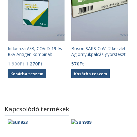
Influenza A/B, COVID-19 és
Boson SARS-CoV- 2 készlet
RSV Antigén kombinált
Ag orrlyukpálcás gyorsteszt
gyorsteszt (1 db) RapiChek
otthoni felhasználásra – 1
Original
Current
1 990
Ft
1 270
Ft
570
Ft
db tesztkészlet
price
price
Kosárba teszem
Kosárba teszem
was:
is:
1
1
990Ft.
270Ft.
Kapcsolódó termékek