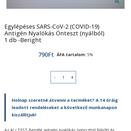
Egylépéses SARS-CoV-2 (COVID-19)
Antigén Nyalókás Önteszt (nyálból)
1 db -Beright
790
Ft
ÁFA tartalom:
5%
Egylépéses SARS-CoV-2 (COVID-19) Ant
Holnap szeretné átvenni a terméket? A 14 óráig
leadott rendeléseket a következő munkanapon
kiszállítjuk!
Az ALLTEST Beright antigén nyalókás önteszttel felnőtt és