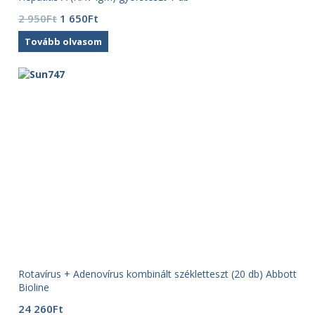
Original
Current
2 950
Ft
1 650
Ft
price
price
Tovább olvasom
was:
is:
2
1
950Ft.
650Ft.
Rotavírus + Adenovírus kombinált székletteszt (20 db) Abbott
Bioline
24 260
Ft