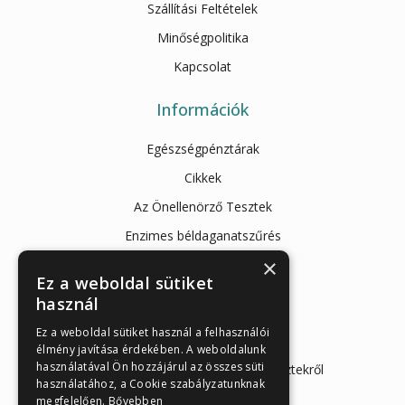
Szállítási Feltételek
Minőségpolitika
Kapcsolat
Információk
Egészségpénztárak
Cikkek
Az Önellenörző Tesztek
Enzimes béldaganatszűrés
Magánrendelések
×
Ez a weboldal sütiket
Mintavételi instrukciók
használ
Orvosi információk
Ez a weboldal sütiket használ a felhasználói
Enzimes béldaganatszűrés
élmény javítása érdekében. A weboldalunk
használatával Ön hozzájárul az összes süti
Hasnyálmirigy funkciós gyorstesztekről
használatához, a Cookie szabályzatunknak
megfelelően.
Bővebben