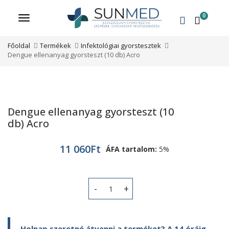
0
Menü
Főoldal
Termékek
Infektológiai gyorstesztek
Dengue ellenanyag gyorsteszt (10 db) Acro
Dengue ellenanyag gyorsteszt (10
db) Acro
11 060
Ft
ÁFA tartalom:
5%
Dengue ellenanyag gyorsteszt (10 db
Holnap szeretné átvenni a terméket? A 14 óráig