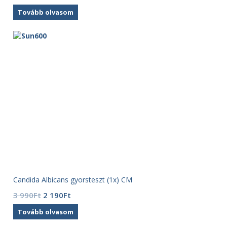
Tovább olvasom
Candida Albicans gyorsteszt (1x) CM
Original
Current
3 990
Ft
2 190
Ft
price
price
Tovább olvasom
was:
is:
3
2