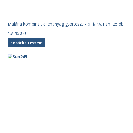
Malária kombinált ellenanyag gyorteszt – (P.f/P.v/Pan) 25 db
13 450
Ft
Kosárba teszem