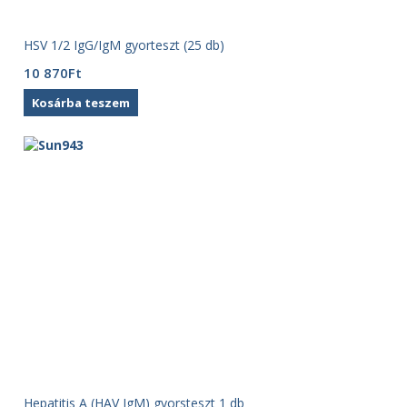
HSV 1/2 IgG/IgM gyorteszt (25 db)
10 870
Ft
Kosárba teszem
Hepatitis A (HAV IgM) gyorsteszt 1 db