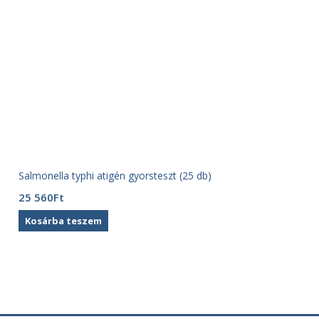
Salmonella typhi atigén gyorsteszt (25 db)
25 560
Ft
Kosárba teszem