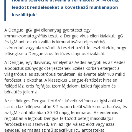
leadott rendeléseket a következő munkanapon
kiszállítjuk!
A Dengue IgG/IgM ellenanyag gyorsteszt egy
immunkromatográfiás teszt, a Dengue vírus ellen kialakult IgG
és IgM antitestek kvalitatív kimutatására teljes vérből,
szérumból vagy plazmából. A tesztet azért fejlesztették ki, hogy
elősegítse a Dengue vírus fertőzés diagnosztizálását.
A Dengue, egy flavivírus, amelyet az Aedes aegypti és az Aedes
albopictus szúnyogok terjesztenek. Széles körben elterjedt a
világ trópusi és szubtrópusi területein, és évente akár 100 millió
fertőzést is okozhat. A klasszikus Dengue-fertőzést hirtelen
fellépő láz, erős fejfájás, izomfájdalom, ízületi fájdalom és
bőrkiütés jellemzi.
Az elsődleges Dengue-fertőzés következtében az IgM antitest
szint a láz fellépése után 3-5 napon belül válik kimutathatóvá, és
az IgM szint általában 30-90 napig fennmarad. Az endémiás
régiókban a legtöbb Dengue fertőzött beteg másodlagos
fertőzésben is szenved, ami az IgM-válasz előtt vagy azzal
egyidejűleg magas szintű specifikus IgG antitesteket