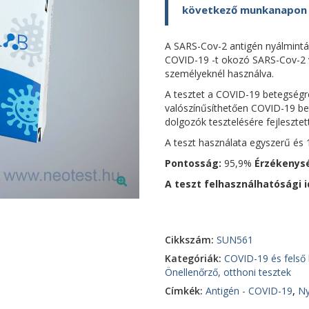
következő munkanapon ki
A SARS-Cov-2 antigén nyálmintás
COVID-19 -t okozó SARS-Cov-2 v
személyeknél használva.
A tesztet a COVID-19 betegségre
valószínűsíthetően COVID-19 bet
dolgozók tesztelésére fejlesztett
A teszt használata egyszerű és 
Pontosság:
95,9%
Érzékenys
A teszt felhasználhatósági i
Cikkszám:
SUN561
Kategóriák:
COVID-19 és felső 
Önellenőrző, otthoni tesztek
Címkék:
Antigén - COVID-19
,
Ny