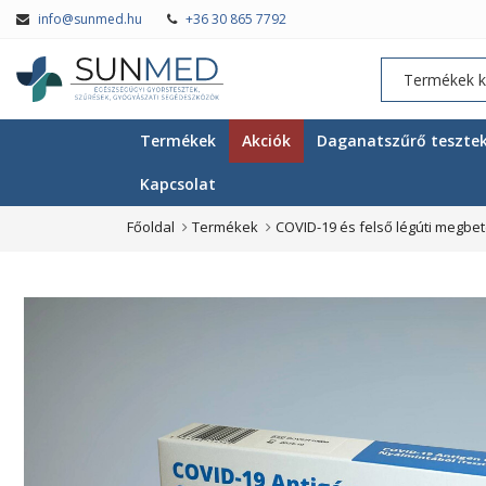
info@sunmed.hu
+36 30 865 7792
Termékek
Akciók
Daganatszűrő teszte
Kapcsolat
Főoldal
Termékek
COVID-19 és felső légúti megbe