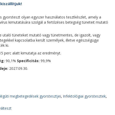
szállítjuk!
 gyorsteszt olyan egyszer használatos tesztkészlet, amely a
írus kimutatására szolgál a fertőzéses betegség tüneteit mutató
 utaló tüneteket mutató vagy tünetmentes, de igazolt, vagy
egekkel kapcsolatba került személyek, illetve egészségügyi
ék ki.
15 perc alatt kimutatja az eredményt.
ég:
90,1%
Specificitás:
99,9%
deje:
2027.09.30.
légúti megbetegedések gyorstesztjei
,
Infektológiai gyorstesztek
,
álteszt