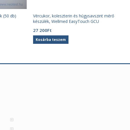
k (50 db)
Vércukor, koleszterin és húgysavszint mérő
készülék, Wellmed EasyTouch GCU
27 200
Ft
Kosárba teszem