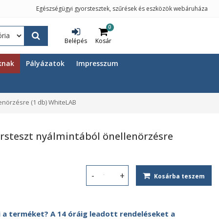
Egészségügyi gyorstesztek, szűrések és eszközök webáruháza
0
Belépés
Kosár
knak
Pályázatok
Impresszum
enörzésre (1 db) WhiteLAB
rsteszt nyálmintából önellenörzésre
Kosárba teszem
COVID-19 antigén gyorsteszt nyálmin
 a terméket? A 14 óráig leadott rendeléseket a