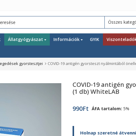
k
Állatgyógyászat
Információk
GYIK
Viszonteladó
tegedések gyorstesztjei
COVID-19 antigén gyorsteszt nyálmintából önell
COVID-19 antigén gyo
(1 db) WhiteLAB
990
Ft
ÁFA tartalom:
5%
Holnap szeretné átvenni