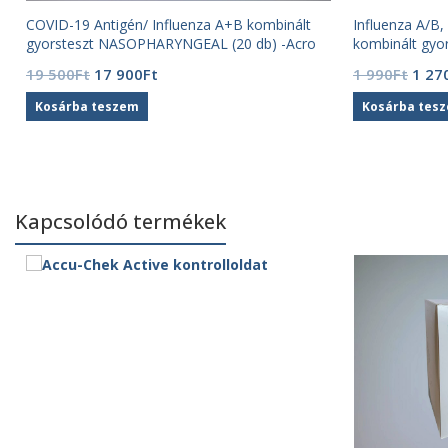
COVID-19 Antigén/ Influenza A+B kombinált
Influenza A/B
gyorsteszt NASOPHARYNGEAL (20 db) -Acro
kombinált gyor
Original
Current
Origi
19 500
Ft
17 900
Ft
1 990
Ft
1 27
price
price
price
Kosárba teszem
Kosárba tes
was:
is:
was:
19
17
1
500Ft.
900Ft.
990F
Kapcsolódó termékek