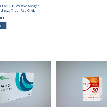
, COVID-19 és RSV Antigén
steszt (1 db) RapiChek
nal
Current
0
Ft
price
zem
is:
1
t.
270Ft.