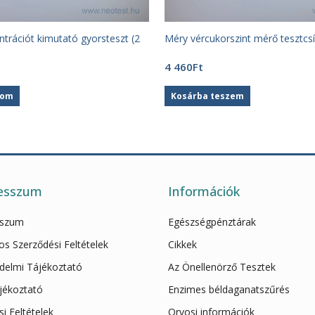
trációt kimutató gyorsteszt (2
Méry vércukorszint mérő tesztcsí
4 460
Ft
som
Kosárba teszem
esszum
Információk
sszum
Egészségpénztárak
os Szerződési Feltételek
Cikkek
delmi Tájékoztató
Az Önellenörző Tesztek
ájékoztató
Enzimes béldaganatszűrés
ási Feltételek
Orvosi információk