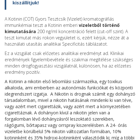
kiszállítjuk!
A Kotinin (COT) Gyors Tesztcsík (Vizelet) kromatográfiás
immunkémiai teszt a Kotinin emberi
vizeletből történő
kimutatására
200 ng/ml koncentráció felett (cut-off szint). A
teszt kimutat más rokon vegyületet is, ezért kérjük, nézze át a
használati utasítás analitikai Specificitás táblázatot.
Ez a vizsgálat csak előzetes analitikai eredményt ad. Klinikai
eredmények figyelembevétele és szakmai megítélése szükséges
minden drogfogyasztási vizsgálatnál, különösen, ha az előzetes
eredmény pozitív.
A Kotinin a nikotin első lebomlási származéka, egy toxikus
alkaloida, ami emberben az autonómiás funkciókat és központi
idegrendszert izgatja. A Nikotin is drognak számít egy dohányzó
társadalomban, mivel a nikotin hatásának mindenki ki van téve,
vagy azért mert cigarettázik, vagy azért mert a környezetében
cigarettáznak. A dohányon kívül a nikotin jelen van a
forgalomban lévő dohányzásról leszoktató szerekben,
rágógumi, bőrtapasz vagy orrspray kiszerelésben. A 24- órás
vizeletbe körülbelül 5% nikotin változatlan formában, 10%
kotininként és 35% hidroxi-kotininként választódik ki; míg a többi