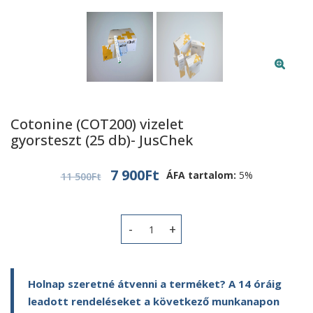
Cotonine (COT200) vizelet
gyorsteszt (25 db)- JusChek
Original
Current
7 900
Ft
ÁFA tartalom:
5%
11 500
Ft
price
price
was:
is:
11
7
Cotonine (COT200) vizelet gyorsteszt
500Ft.
900Ft.
Holnap szeretné átvenni a terméket? A 14 óráig
leadott rendeléseket a következő munkanapon