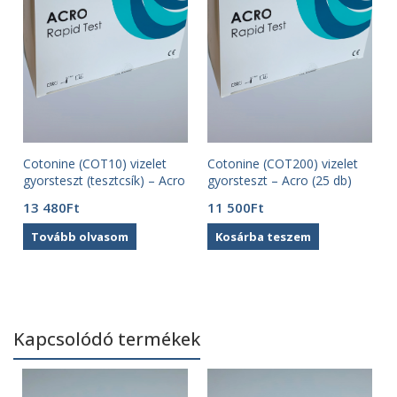
Cotonine (COT10) vizelet
Cotonine (COT200) vizelet
gyorsteszt (tesztcsík) – Acro
gyorsteszt – Acro (25 db)
(50 db)
13 480
Ft
11 500
Ft
Tovább olvasom
Kosárba teszem
Kapcsolódó termékek