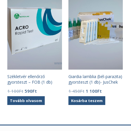
Székletvér ellenőrző
Giardia lamblia (bél-parazita)
gyorsteszt – FOB (1 db)
gyorsteszt (1 db)- JusChek
Original
Current
Original
Current
1 100
Ft
590
Ft
1 450
Ft
1 100
Ft
price
price
price
price
Tovább olvasom
Kosárba teszem
was:
is:
was:
is:
1
590Ft.
1
1
100Ft.
450Ft.
100Ft.