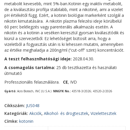
metabolit kevesebb, mint 5%-ban.Kotinin egy inaktív metabolit,
de a kiválasztási profilja stabilabb, mint a nikotiné, ami a vizelet
pH értékétől függ. Ezért, a kotinin biológiai markerként szolgál a
nikotin kimutatására. A nikotin plazma felezési ideje körülbelül
60 perc belélegzés vagy parenterális alkalmazás esetén. A
nikotin és a kotinin a veséken keresztül gyorsan kiválasztódik és
kiürül a szervezetből. Ez lehetőséget biztosít arra, hogy a
vizeletből a fogyasztás után is ki lehessen mutatni, amennyiben
az értéke meghaladja a 200ng/ml (“cut-off” szint) koncentrációt.
A teszt felhasznlhatósági ideje:
2028.04.30.
A csomagolás tartalma:
25 db tesztkazetta és használati
útmutató
Professzionális felasználásra.
CE
, IVD
Gyártó:
Acro Biotech, INC (U.S.A.)
NNGYK No.:
43518-3/2026; 43520-2/2026
Cikkszám:
JUS048
Kategóriák:
Akciók
,
Alkohol- és drogtesztek
,
Vizelettesztek
Címke:
kotonin