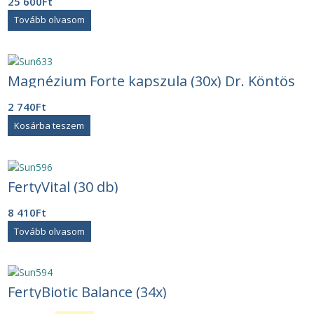
25 600
Ft
Tovább olvasom
Magnézium Forte kapszula (30x) Dr. Köntös
2 740
Ft
Kosárba teszem
FertyVital (30 db)
8 410
Ft
Tovább olvasom
FertyBiotic Balance (34x)