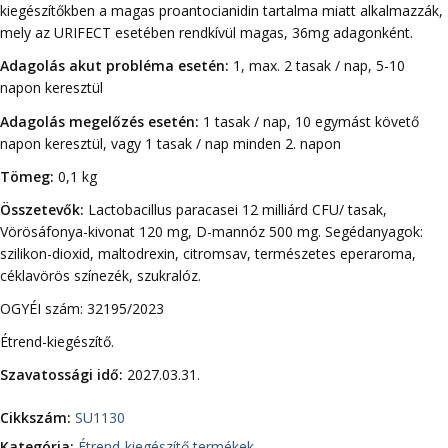
kiegészítőkben a magas proantocianidin tartalma miatt alkalmazzák,
mely az URIFECT esetében rendkívül magas, 36mg adagonként.
Adagolás akut probléma esetén:
1, max. 2 tasak / nap, 5-10
napon keresztül
Adagolás megelőzés esetén:
1 tasak / nap, 10 egymást követő
napon keresztül, vagy 1 tasak / nap minden 2. napon
Tömeg:
0,1 kg
Összetevők:
Lactobacillus paracasei 12 milliárd CFU/ tasak,
Vörösáfonya-kivonat 120 mg, D-mannóz 500 mg. Segédanyagok:
szilikon-dioxid, maltodrexin, citromsav, természetes eperaroma,
céklavörös színezék, szukralóz.
OGYÉI szám: 32195/2023
Étrend-kiegészítő.
Szavatossági idő:
2027.03.31.
Cikkszám:
SU1130
Kategória:
Étrend-kiegészítő termékek