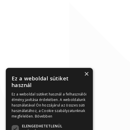
×
Ez a weboldal sütiket
használ
Ez a weboldal sütiket használ a felhasználói
élmény javítása érdekében. A weboldalunk
használatával Ön hozzájárul az összes süti
használatához, a Cookie szabályzatunknak
megfelelően.
Bővebben
ELENGEDHETETLENÜL