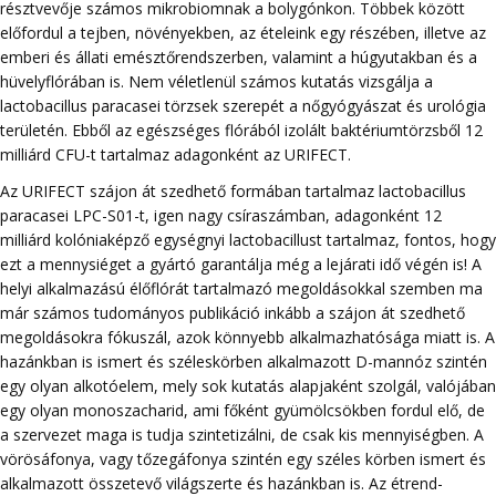
résztvevője számos mikrobiomnak a bolygónkon. Többek között
előfordul a tejben, növényekben, az ételeink egy részében, illetve az
emberi és állati emésztőrendszerben, valamint a húgyutakban és a
hüvelyflórában is. Nem véletlenül számos kutatás vizsgálja a
lactobacillus paracasei törzsek szerepét a nőgyógyászat és urológia
területén. Ebből az egészséges flórából izolált baktériumtörzsből 12
milliárd CFU-t tartalmaz adagonként az URIFECT.
Az URIFECT szájon át szedhető formában tartalmaz lactobacillus
paracasei LPC-S01-t, igen nagy csíraszámban, adagonként 12
milliárd kolóniaképző egységnyi lactobacillust tartalmaz, fontos, hogy
ezt a mennysiéget a gyártó garantálja még a lejárati idő végén is! A
helyi alkalmazású élőflórát tartalmazó megoldásokkal szemben ma
már számos tudományos publikáció inkább a szájon át szedhető
megoldásokra fókuszál, azok könnyebb alkalmazhatósága miatt is. A
hazánkban is ismert és széleskörben alkalmazott D-mannóz szintén
egy olyan alkotóelem, mely sok kutatás alapjaként szolgál, valójában
egy olyan monoszacharid, ami főként gyümölcsökben fordul elő, de
a szervezet maga is tudja szintetizálni, de csak kis mennyiségben. A
vörösáfonya, vagy tőzegáfonya szintén egy széles körben ismert és
alkalmazott összetevő világszerte és hazánkban is. Az étrend-