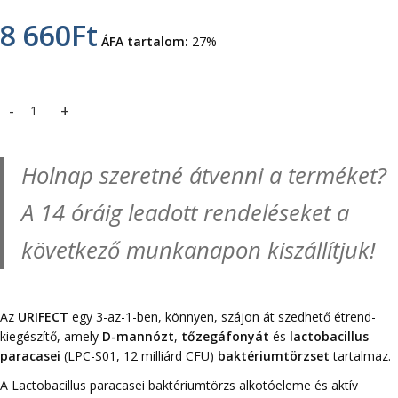
8 660
Ft
ÁFA tartalom:
27%
URIFECT hüvelyflóra probiotikum (10 tasak) mennyiség
Holnap szeretné átvenni a terméket?
A 14 óráig leadott rendeléseket a
következő munkanapon kiszállítjuk!
Az
URIFECT
egy 3-az-1-ben, könnyen, szájon át szedhető étrend-
kiegészítő, amely
D-mannózt
,
tőzegáfonyát
és
lactobacillus
paracasei
(LPC-S01, 12 milliárd CFU)
baktériumtörzset
tartalmaz.
A Lactobacillus paracasei baktériumtörzs alkotóeleme és aktív