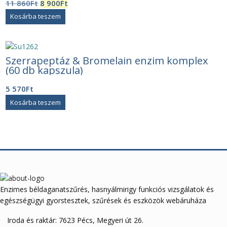
Original
Current
11 860
Ft
8 900
Ft
price
price
Kosárba teszem
was:
is:
11
8
860Ft.
900Ft.
Szerrapeptáz & Bromelain enzim komplex
(60 db kapszula)
5 570
Ft
Kosárba teszem
Enzimes béldaganatszűrés, hasnyálmirigy funkciós vizsgálatok és
egészségügyi gyorstesztek, szűrések és eszközök webáruháza
Iroda és raktár: 7623 Pécs, Megyeri út 26.