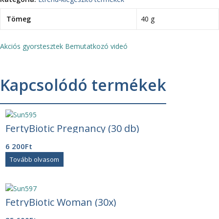
Tömeg
40 g
Akciós gyorstesztek
Bemutatkozó videó
Kapcsolódó termékek
FertyBiotic Pregnancy (30 db)
6 200
Ft
Tovább olvasom
FetryBiotic Woman (30x)