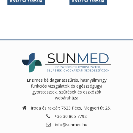
Kosárba teszem
Kosárba teszem
was:
is:
4
3
790Ft.
720Ft.
Enzimes béldaganatszűrés, hasnyálmirigy
funkciós vizsgálatok és egészségügyi
gyorstesztek, szűrések és eszközök
webáruháza
Iroda és raktár: 7623 Pécs, Megyeri út 26.
+36 30 865 7792
info@sunmed.hu