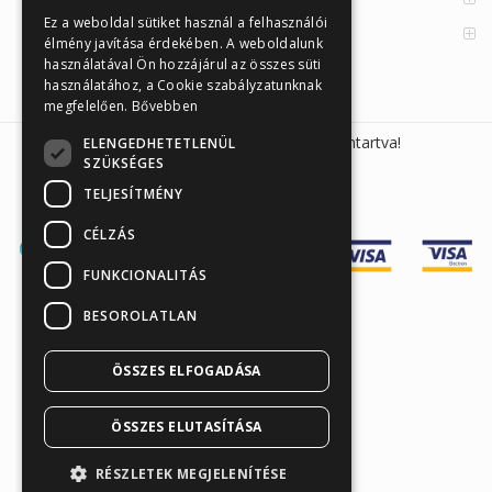
Ez a weboldal sütiket használ a felhasználói
Orvosi információk
élmény javítása érdekében. A weboldalunk
használatával Ön hozzájárul az összes süti
használatához, a Cookie szabályzatunknak
megfelelően.
Bővebben
Sunmed Kft. 2026 © Minden jog fenntartva!
ELENGEDHETETLENÜL
SZÜKSÉGES
TELJESÍTMÉNY
CÉLZÁS
FUNKCIONALITÁS
BESOROLATLAN
Árukereső.hu
ÖSSZES ELFOGADÁSA
ÖSSZES ELUTASÍTÁSA
RÉSZLETEK MEGJELENÍTÉSE