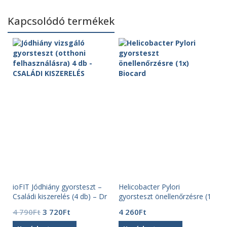
Kapcsolódó termékek
ioFIT Jódhiány gyorsteszt –
Helicobacter Pylori
Családi kiszerelés (4 db) – Dr
gyorsteszt önellenőrzésre (1
Köntös
db) Biocard
Original
Current
4 790
Ft
3 720
Ft
4 260
Ft
price
price