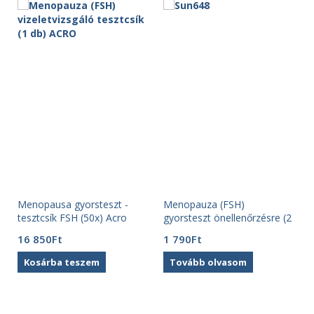
Menopausa gyorsteszt -
Menopauza (FSH)
tesztcsík FSH (50x) Acro
gyorsteszt önellenőrzésre (2
db)-Beright
16 850
Ft
1 790
Ft
Kosárba teszem
Tovább olvasom