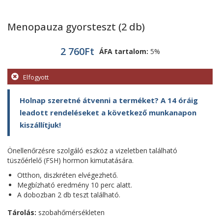
Menopauza gyorsteszt (2 db)
2 760
Ft
ÁFA tartalom:
5%
Elfogyott
Holnap szeretné átvenni a terméket? A 14 óráig
leadott rendeléseket a következő munkanapon
kiszállítjuk!
Önellenőrzésre szolgáló eszköz a vizeletben található
tüszőérlelő (FSH) hormon kimutatására.
Otthon, diszkréten elvégezhető.
Megbízható eredmény 10 perc alatt.
A dobozban 2 db teszt található.
Tárolás:
szobahőmérsékleten