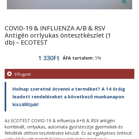
COVID-19 & INFLUENZA A/B & RSV
Antigén orrlyukas öntesztkészlet (1
db) – ECOTEST
1 330
Ft
ÁFA tartalom:
5%
Elfogyott
Holnap szeretné átvenni a terméket? A 14 óráig
leadott rendeléseket a következő munkanapon
kiszállítjuk!
Az ECOTEST COVID-19 & influenza A+B & RSV antigén
kombinált, orrlyukas, automata gyorstesztje gyermekek és
felnőttek otthoni tesztelésére készült. Ez az egylépéses önteszt