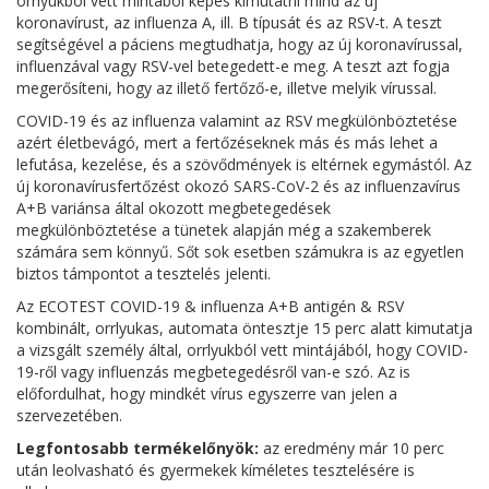
orrlyukból vett mintából képes kimutatni mind az új
koronavírust, az influenza A, ill. B típusát és az RSV-t. A teszt
segítségével a páciens megtudhatja, hogy az új koronavírussal,
influenzával vagy RSV-vel betegedett-e meg. A teszt azt fogja
megerősíteni, hogy az illető fertőző-e, illetve melyik vírussal.
COVID-19 és az influenza valamint az RSV megkülönböztetése
azért életbevágó, mert a fertőzéseknek más és más lehet a
lefutása, kezelése, és a szövődmények is eltérnek egymástól. Az
új koronavírusfertőzést okozó SARS-CoV-2 és az influenzavírus
A+B variánsa által okozott megbetegedések
megkülönböztetése a tünetek alapján még a szakemberek
számára sem könnyű. Sőt sok esetben számukra is az egyetlen
biztos támpontot a tesztelés jelenti.
Az ECOTEST COVID-19 & influenza A+B antigén & RSV
kombinált, orrlyukas, automata öntesztje 15 perc alatt kimutatja
a vizsgált személy által, orrlyukból vett mintájából, hogy COVID-
19-ről vagy influenzás megbetegedésről van-e szó. Az is
előfordulhat, hogy mindkét vírus egyszerre van jelen a
szervezetében.
Legfontosabb termékelőnyök:
az eredmény már 10 perc
után leolvasható és gyermekek kíméletes tesztelésére is