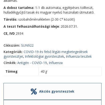
alkalmas.
A doboz tartalma:
1-1 db automata, egylépéses tollteszt,
hulladékgyűjtő tasak és magyar nyelvű használati útmutató.
Tárolás:
szobahőmérsékleten (2-30 C° között)
A teszt felhasználhatósági ideje
: 2026.07.31.
CE, IVD
2934
Cikkszám:
SUN922
Kategóriák:
COVID-19 és felső légúti megbetegedések
gyorstesztjei
,
Infektológiai gyorstesztek
,
Influenza tesztek
Címkék:
Antigén - COVID-19
,
Influenza
Tömeg
40 g
Akciós gyorstesztek