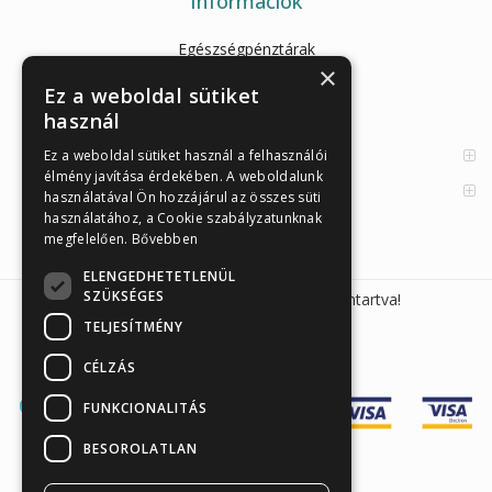
Információk
Egészségpénztárak
×
Cikkek
Ez a weboldal sütiket
használ
Az Önellenörző Tesztek
Enzimes béldaganatszűrés
Ez a weboldal sütiket használ a felhasználói
élmény javítása érdekében. A weboldalunk
Orvosi információk
használatával Ön hozzájárul az összes süti
használatához, a Cookie szabályzatunknak
megfelelően.
Bővebben
ELENGEDHETETLENÜL
SZÜKSÉGES
Sunmed Kft. 2026 © Minden jog fenntartva!
TELJESÍTMÉNY
CÉLZÁS
FUNKCIONALITÁS
BESOROLATLAN