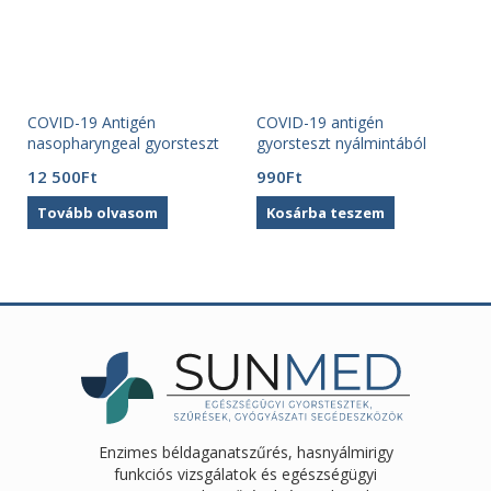
COVID-19 Antigén
COVID-19 antigén
nasopharyngeal gyorsteszt
gyorsteszt nyálmintából
(25 db) Clungene
önellenörzésre (1 db)
12 500
Ft
990
Ft
WhiteLAB
Tovább olvasom
Kosárba teszem
Enzimes béldaganatszűrés, hasnyálmirigy
funkciós vizsgálatok és egészségügyi