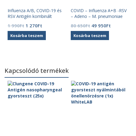
Influenza A/B, COVID-19 és
COVID – Influenza A+B -RSV
RSV Antigén kombinált
– Adeno – M. pneumoniae
gyorsteszt (1 db) RapiChek
Antigén gyorsteszt (20x)
Original
Current
Original
Current
1 990
Ft
1 270
Ft
80 650
Ft
49 950
Ft
ACRO
price
price
price
price
Kosárba teszem
Kosárba teszem
was:
is:
was:
is:
1
1
80
49
990Ft.
270Ft.
650Ft.
950Ft.
Kapcsolódó termékek