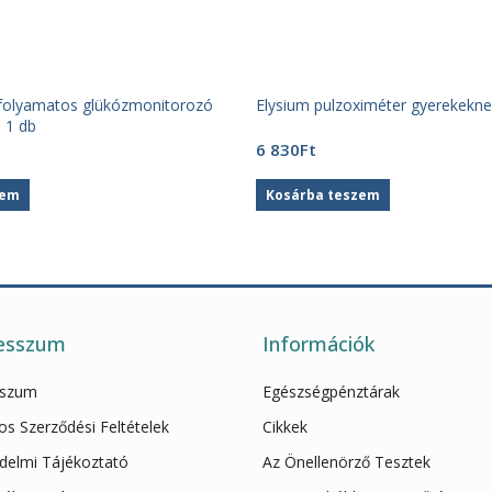
folyamatos glükózmonitorozó
Elysium pulzoximéter gyerekeknek
 1 db
6 830
Ft
zem
Kosárba teszem
esszum
Információk
sszum
Egészségpénztárak
os Szerződési Feltételek
Cikkek
delmi Tájékoztató
Az Önellenörző Tesztek