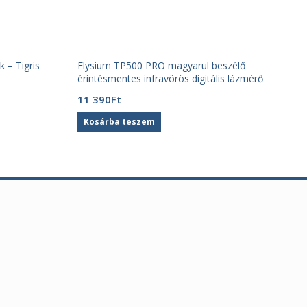
 – Tigris
Elysium TP500 PRO magyarul beszélő
érintésmentes infravörös digitális lázmérő
11 390
Ft
Kosárba teszem