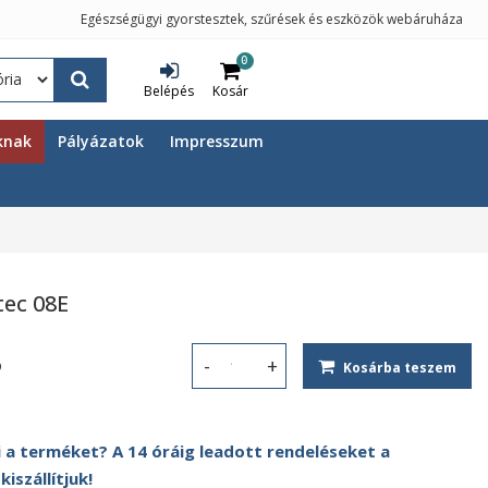
Egészségügyi gyorstesztek, szűrések és eszközök webáruháza
0
Belépés
Kosár
knak
Pályázatok
Impresszum
ec 08E
%
Kosárba teszem
Vérnyomásmérő Contec 08E mennyis
 a terméket? A 14 óráig leadott rendeléseket a
szállítjuk!