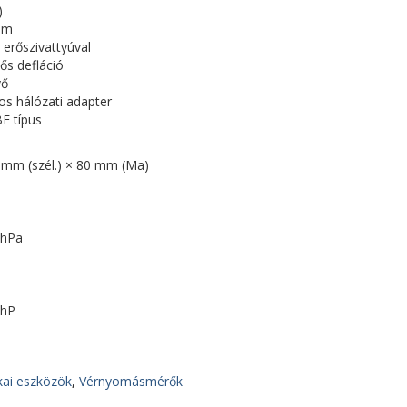
)
pm
 erőszivattyúval
ős defláció
yő
os hálózati adapter
BF típus
 mm (szél.) × 80 mm (Ma)
0hPa
0hP
kai eszközök
,
Vérnyomásmérők