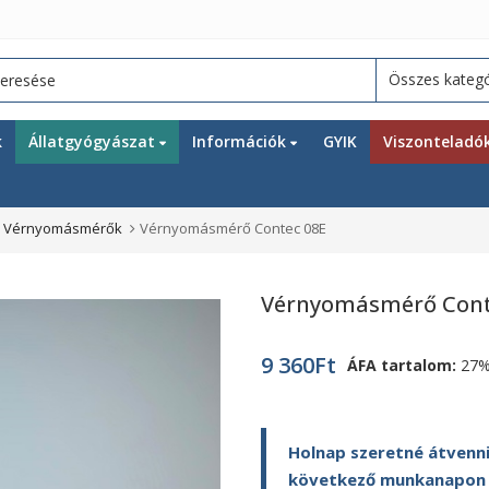
k
Állatgyógyászat
Információk
GYIK
Viszonteladó
,
Vérnyomásmérők
Vérnyomásmérő Contec 08E
Vérnyomásmérő Cont
9 360
Ft
ÁFA tartalom:
27
Holnap szeretné átvenni
következő munkanapon ki