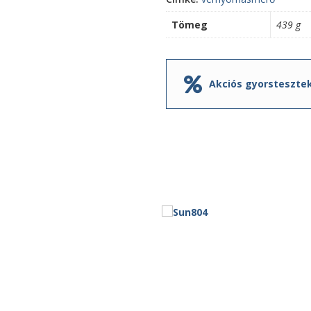
Tömeg
439 g
Akciós gyorsteszte