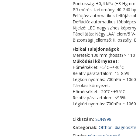
Pontosság: ±0,4 kPa (±3 Hgmm
PR mérési tartomány: 40-240 b
Felfújás: automatikus felfújással
Defláció: automatikus többlépcs
Kijelző: LED nagy színes képern
Tápellátás: Négy „AA” elem/5 V-
Biztonsági jellemző: II. osztály, 
Fizikai tulajdonságok
Méretek: 130 mm (hossz) × 110
Működési környezet:
Hőmérséklet: +5°C~+40°C
Relatív páratartalom: 15-85%
Légköri nyomás: 700hPa ~ 106
Tárolási környezet:
Hőmérséklet: -20°C~+55°C
Relatív páratartalom: ≤95%
Légköri nyomás: 700hPa ~ 106
Cikkszám:
SUN998
Kategóriák:
Otthoni diagnoszti
Címke:
vérnyomásmérő