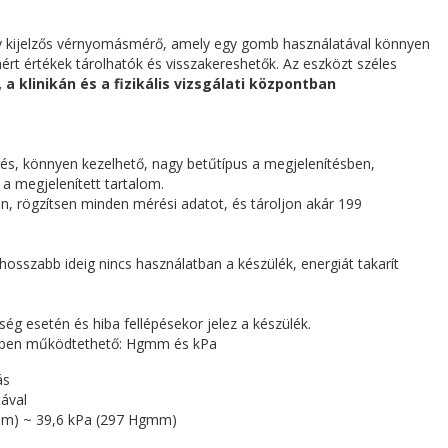
kijelzős vérnyomásmérő, amely egy gomb használatával könnyen
t értékek tárolhatók és visszakereshetők. Az eszközt széles
 a klinikán és a fizikális vizsgálati központban
s, könnyen kezelhető, nagy betűtípus a megjelenítésben,
a megjelenített tartalom.
an, rögzítsen minden mérési adatot, és tároljon akár 199
hosszabb ideig nincs használatban a készülék, energiát takarít
ég esetén és hiba fellépésekor jelez a készülék.
kben működtethető: Hgmm és kPa
ás
ával
mm) ~ 39,6 kPa (297 Hgmm)