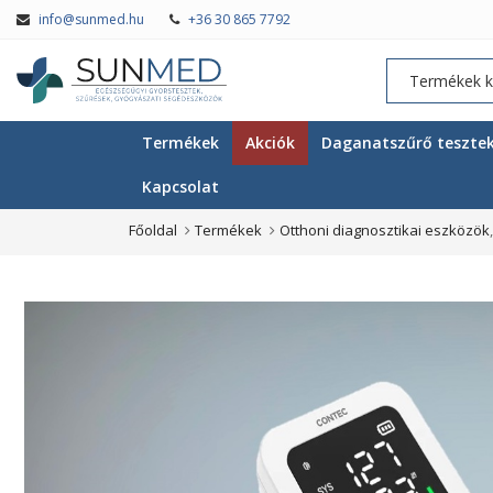
info@sunmed.hu
+36 30 865 7792
Termékek
Akciók
Daganatszűrő teszte
Kapcsolat
Főoldal
Termékek
Otthoni diagnosztikai eszközök