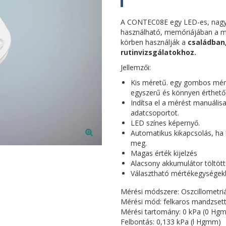
A CONTEC08E egy LED-es, nagy 
használható, memóriájában a mér
körben használják a
családban,
rutinvizsgálatokhoz.
Jellemzői:
Kis méretű. egy gombos méré
egyszerű és könnyen érthető 
Indítsa el a mérést manuális
adatcsoportot.
LED színes képernyő.
Automatikus kikapcsolás, ha 
meg.
Magas érték kijelzés
Alacsony akkumulátor töltötts
Választható mértékegysége
Mérési módszere: Oszcillometri
Mérési mód: felkaros mandzsett
Mérési tartomány: 0 kPa (0 Hg
Felbontás: 0,133 kPa (l Hgmm)