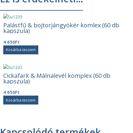
Palástfű & bojtorjángyökér komlex (60 db
kapszula)
4 650
Ft
Kosárba teszem
Cickafark & Málnalevél komplex (60 db
kapszula)
4 650
Ft
Kosárba teszem
Kapcsolódó termékek