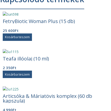
FetryBiotic Woman Plus (15 db)
25 600
Ft
Kosárba teszem
Teafa illóolaj (10 ml)
2 350
Ft
Kosárba teszem
Articsóka & Máriatövis komplex (60 db
kapszula)
4 990
Ft