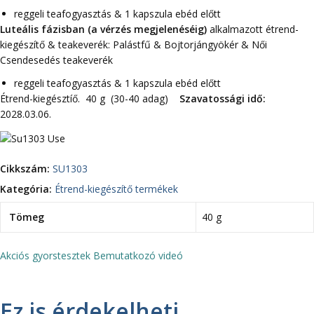
reggeli teafogyasztás & 1 kapszula ebéd előtt
Luteális fázisban (a vérzés megjelenéséig)
alkalmazott étrend-
kiegészítő & teakeverék: Palástfű & Bojtorjángyökér & Női
Csendesedés teakeverék
reggeli teafogyasztás & 1 kapszula ebéd előtt
Étrend-kiegésztíő. 40 g (30-40 adag)
Szavatossági idő:
2028.03.06.
Cikkszám:
SU1303
Kategória:
Étrend-kiegészítő termékek
Tömeg
40 g
Akciós gyorstesztek
Bemutatkozó videó
Ez is érdekelheti…