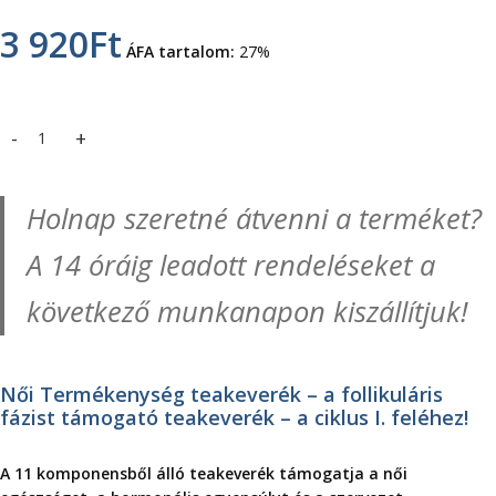
3 920
Ft
ÁFA tartalom:
27%
Női Termékenység tea (40 g) mennyiség
Holnap szeretné átvenni a terméket?
A 14 óráig leadott rendeléseket a
következő munkanapon kiszállítjuk!
Női Termékenység teakeverék – a follikuláris
fázist támogató teakeverék – a ciklus I. feléhez!
A 11 komponensből álló teakeverék támogatja a női