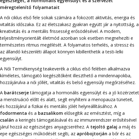
egészséget, a hormonális egyensúlyt és a szervezet
méregtelenítő folyamatait
A női ciklus első fele sokak számára a fokozott aktivitás, energia és
vitalitás időszaka. Ez az életszakasz gyakran együtt jár a nyitottság, a
kreativitás és a mentális frissesség erősödésével. A modern,
teljesítményorientált életmód azonban sok esetben megnehezíti e
természetes ritmus megélését. A folyamatos terhelés, a stressz és
az állandó készenléti állapot könnyen kibillenthetik a testi-lelki
egyensúlyt.
A Női Termékenység teakeverék a ciklus első felében alkalmazva
kíméletes, támogató kiegészítőként illeszthető a mindennapokba,
hozzájárulva a női jóllét, vitalitás és belső egyensúly megőrzéséhez.
A
barátcserje
támogatja a hormonális egyensúlyt és a jó közérzetet
a menstruáció előtt és alatt, segít enyhíteni a menopauza tüneteit,
és hozzájárul a fizikai és mentális jólét helyreállításához. A
fodormenta
és a
bazsalikom
elősegítik az emésztést, míg a
csalán
a keringés támogatásával és az immunrendszer erősítésével
járul hozzá az egészséges anyagcseréhez. A
tejoltó galaj
a máj és
epe egészséges működését segíti, az
apróbojtorján
a bőr és az