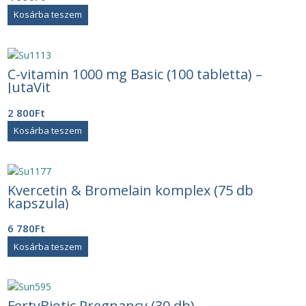
Kosárba teszem
C-vitamin 1000 mg Basic (100 tabletta) –
JutaVit
2 800
Ft
Kosárba teszem
Kvercetin & Bromelain komplex (75 db
kapszula)
6 780
Ft
Kosárba teszem
FertyBiotic Pregnancy (30 db)