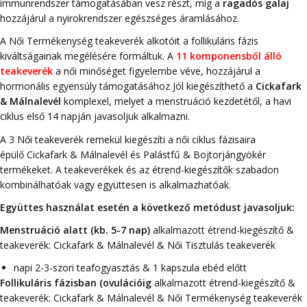
immunrendszer támogatásában vesz részt, míg a
ragadós galaj
hozzájárul a nyirokrendszer egészséges áramlásához.
A Női Termékenység teakeverék alkotóit a follikuláris fázis
kiváltságainak megélésére formáltuk. A
11 komponensből álló
teakeverék
a női minőséget figyelembe véve, hozzájárul a
hormonális egyensúly támogatásához Jól kiegészíthető a
Cickafark
& Málnalevél
komplexel, melyet a menstruáció kezdetétől, a havi
ciklus első 14 napján javasoljuk alkalmazni.
A 3 Női teakeverék remekül kiegészíti a női ciklus fázisaira
épülő Cickafark & Málnalevél és Palástfű & Bojtorjángyökér
termékeket. A teakeverékek és az étrend-kiegészítők szabadon
kombinálhatóak vagy együttesen is alkalmazhatóak.
Együttes használat esetén a következő metódust javasoljuk:
Menstruáció alatt (kb. 5-7 nap)
alkalmazott étrend-kiegészítő &
teakeverék: Cickafark & Málnalevél & Női Tisztulás teakeverék
napi 2-3-szori teafogyasztás & 1 kapszula ebéd előtt
Follikuláris fázisban (ovulációig
alkalmazott étrend-kiegészítő &
teakeverék: Cickafark & Málnalevél & Női Termékenység teakeverék