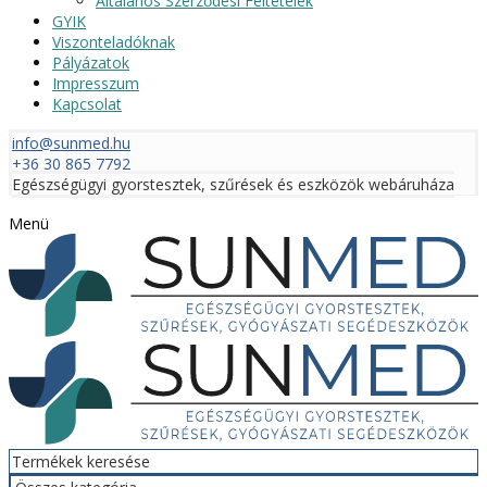
Általános Szerződési Feltételek
GYIK
Viszonteladóknak
Pályázatok
Impresszum
Kapcsolat
info@sunmed.hu
+36 30 865 7792
Egészségügyi gyorstesztek, szűrések és eszközök webáruháza
Menü