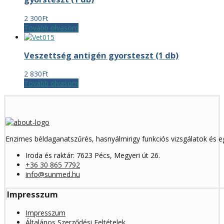
2 300
Ft
Tovább olvasom
Veszettség antigén gyorsteszt (1 db)
2 830
Ft
Tovább olvasom
Enzimes béldaganatszűrés, hasnyálmirigy funkciós vizsgálatok és 
Iroda és raktár: 7623 Pécs, Megyeri út 26.
+36 30 865 7792
info@sunmed.hu
Impresszum
Impresszum
Általános Szerződési Feltételek