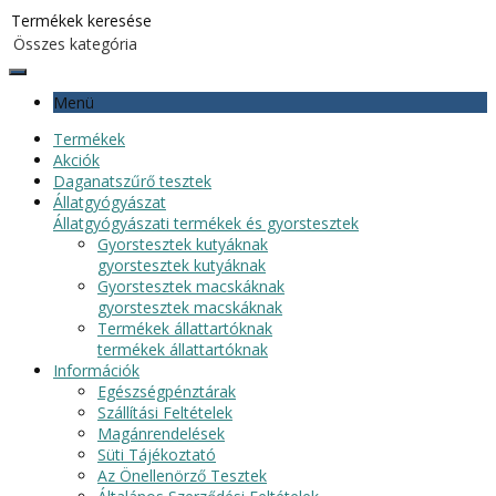
Menü
Termékek
Akciók
Daganatszűrő tesztek
Állatgyógyászat
Állatgyógyászati termékek és gyorstesztek
Gyorstesztek kutyáknak
gyorstesztek kutyáknak
Gyorstesztek macskáknak
gyorstesztek macskáknak
Termékek állattartóknak
termékek állattartóknak
Információk
Egészségpénztárak
Szállítási Feltételek
Magánrendelések
Süti Tájékoztató
Az Önellenörző Tesztek