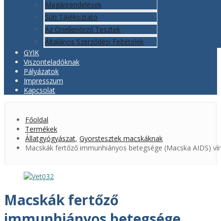
Magánrendelések
Süti Tájékoztató
Az Önellenörző Tesztek
Általános Szerződési Feltételek
GYIK
Viszonteladóknak
Pályázatok
Impresszum
Kapcsolat
Főoldal
Termékek
Állatgyógyászat
,
Gyorstesztek macskáknak
Macskák fertőző immunhiányos betegsége (Macska AIDS) vírus 
Macskák fertőző
immunhiányos betegsége