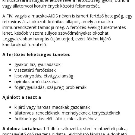
kimutatására szolgál, lehetővé téve a fertőzöttség gyors, otthoni
vagy állatorvosi körülmények közötti felismerését.
A FIV, vagyis a macska-AIDS néven is ismert fertőző betegség, egy
retrovírus által okozott krónikus állapot, amely a macska
immunrendszerét támadja meg. A fertőzés évekig tünetmentes
lehet, később viszont súlyos szövődményeket okozhat.
Leggyakrabban harapás útján terjed, ezért főként kijáró
kandúroknál fordul elő.
A fertőzés lehetséges tünetei:
gyakori láz, gyulladások
visszatérő fertőzések
lesoványodás, étvágytalanság
nyirokcsomó-duzzanat
fogínygyulladás, szájüregi problémák
Ajánlott a teszt a
kijáró vagy harcias macskák gazdáinak
állatorvosi rendelőknek, menhelyeknek, tenyésztőknek
örökbefogadás előtt álló cicák szűréséhez
A doboz tartalma:
1-1 db tesztkazetta, steril mintavételi pálca,
mintagyűjtő cső reagens oldattal, eldobható lándzsa, eldobható