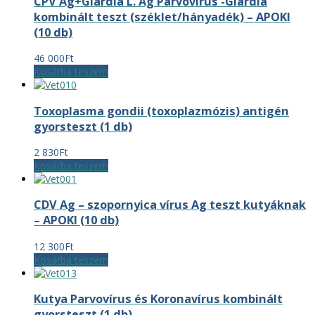
CPV Ag+Giardia L. Ag Parvovírus -Giardia
kombinált teszt (széklet/hányadék) – APOKI
(10 db)
46 000
Ft
Kosárba teszem
Toxoplasma gondii (toxoplazmózis) antigén
gyorsteszt (1 db)
2 830
Ft
Kosárba teszem
CDV Ag – szopornyica vírus Ag teszt kutyáknak
– APOKI (10 db)
12 300
Ft
Kosárba teszem
Kutya Parvovírus és Koronavírus kombinált
gyorsteszt (1 db)