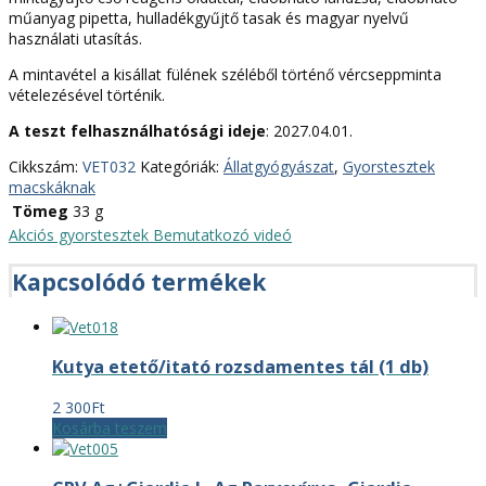
műanyag pipetta, hulladékgyűjtő tasak és magyar nyelvű
használati utasítás.
A mintavétel a kisállat fülének széléből történő vércseppminta
vételezésével történik.
A teszt felhasználhatósági ideje
: 2027.04.01.
Cikkszám:
VET032
Kategóriák:
Állatgyógyászat
,
Gyorstesztek
macskáknak
Tömeg
33 g
Akciós gyorstesztek
Bemutatkozó videó
Kapcsolódó termékek
Kutya etető/itató rozsdamentes tál (1 db)
2 300
Ft
Kosárba teszem