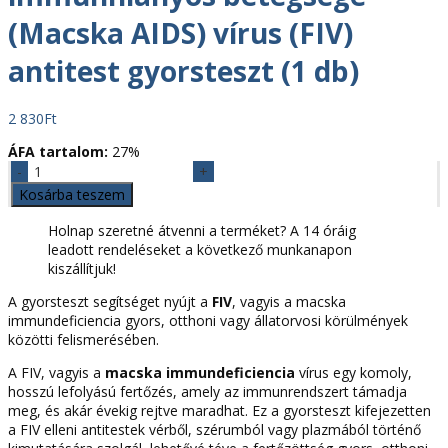
(Macska AIDS) vírus (FIV)
antitest gyorsteszt (1 db)
2 830
Ft
ÁFA tartalom:
27%
Macskák
fertőző
Kosárba teszem
immunhiányos
betegsége
Holnap szeretné átvenni a terméket? A 14 óráig
(Macska
leadott rendeléseket a következő munkanapon
AIDS)
kiszállítjuk!
vírus
A gyorsteszt segítséget nyújt a
FIV
, vagyis a macska
(FIV)
immundeficiencia gyors, otthoni vagy állatorvosi körülmények
antitest
közötti felismerésében.
gyorsteszt
(1
A FIV, vagyis a
macska immundeficiencia
vírus egy komoly,
db)
hosszú lefolyású fertőzés, amely az immunrendszert támadja
mennyiség
meg, és akár évekig rejtve maradhat. Ez a gyorsteszt kifejezetten
a FIV elleni antitestek vérből, szérumból vagy plazmából történő