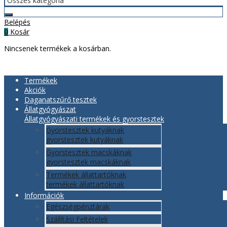
Belépés
Kosár
0
Nincsenek termékek a kosárban.
Termékek
Akciók
Daganatszűrő tesztek
Állatgyógyászat
Állatgyógyászati termékek és gyorstesztek
Gyorstesztek kutyáknak
gyorstesztek kutyáknak
Gyorstesztek macskáknak
gyorstesztek macskáknak
Termékek állattartóknak
termékek állattartóknak
Információk
Egészségpénztárak
Szállítási Feltételek