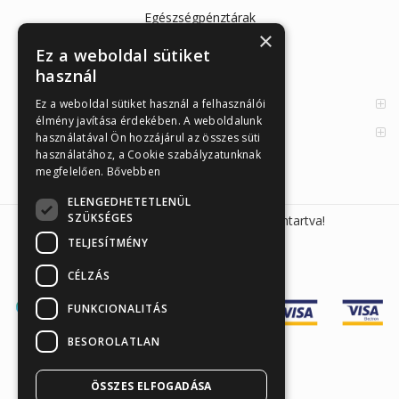
Egészségpénztárak
×
Cikkek
Ez a weboldal sütiket
használ
Az Önellenörző Tesztek
Enzimes béldaganatszűrés
Ez a weboldal sütiket használ a felhasználói
élmény javítása érdekében. A weboldalunk
Orvosi információk
használatával Ön hozzájárul az összes süti
használatához, a Cookie szabályzatunknak
megfelelően.
Bővebben
ELENGEDHETETLENÜL
SZÜKSÉGES
Sunmed Kft. 2026 © Minden jog fenntartva!
TELJESÍTMÉNY
CÉLZÁS
FUNKCIONALITÁS
BESOROLATLAN
ÖSSZES ELFOGADÁSA