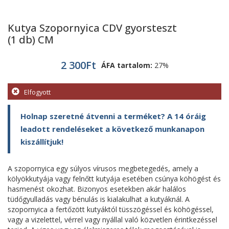
Kutya Szopornyica CDV gyorsteszt
(1 db) CM
2 300
Ft
ÁFA tartalom:
27%
Elfogyott
Holnap szeretné átvenni a terméket? A 14 óráig
leadott rendeléseket a következő munkanapon
kiszállítjuk!
A szopornyica egy súlyos vírusos megbetegedés, amely a
kölyökkutyája vagy felnőtt kutyája esetében csúnya köhögést és
hasmenést okozhat. Bizonyos esetekben akár halálos
tüdőgyulladás vagy bénulás is kialakulhat a kutyáknál. A
szopornyica a fertőzött kutyáktól tüsszögéssel és köhögéssel,
vagy a vizelettel, vérrel vagy nyállal való közvetlen érintkezéssel