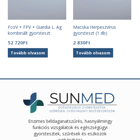
FcoV + FPV + Giardia L. Ag
Macska Herpeszvírus
kombinált gyorsteszt
gyorsteszt (1 db)
macskáknak (székletteszt)
52 720
Ft
2 830
Ft
APOKI (10 db)
Tovább olvasom
Tovább olvasom
Enzimes béldaganatszűrés, hasnyálmirigy
funkciós vizsgálatok és egészségügyi
gyorstesztek, szűrések és eszközök
webáruháza