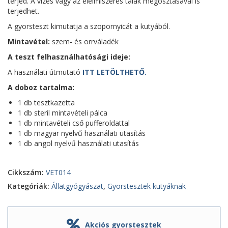
terjed. A vizes vagy az élelmiszeres tálak megosztásával is
terjedhet.
A gyorsteszt kimutatja a szopornyicát a kutyából.
Mintavétel:
szem- és orrváladék
A teszt felhasználhatósági ideje:
A használati útmutató
ITT LETÖLTHETŐ.
A doboz tartalma:
1 db tesztkazetta
1 db steril mintavételi pálca
1 db mintavételi cső pufferoldattal
1 db magyar nyelvű használati utasítás
1 db angol nyelvű használati utasítás
Cikkszám:
VET014
Kategóriák:
Állatgyógyászat
,
Gyorstesztek kutyáknak
Akciós gyorstesztek