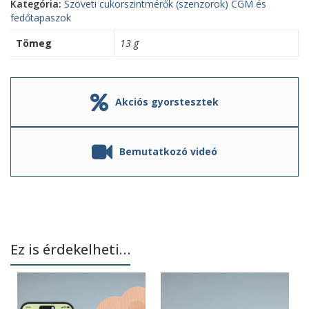
Kategória:
Szöveti cukorszintmérők (szenzorok) CGM és
fedőtapaszok
Tömeg
13 g
Akciós gyorstesztek
Bemutatkozó videó
Ez is érdekelheti…