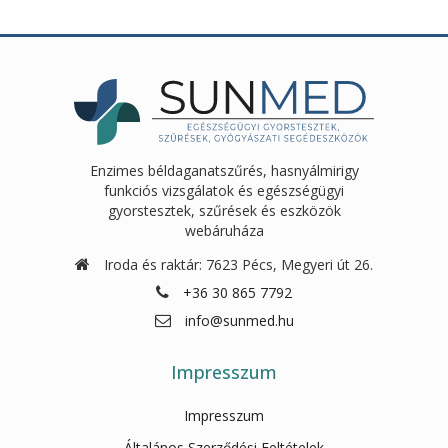
Enzimes béldaganatszűrés, hasnyálmirigy
funkciós vizsgálatok és egészségügyi
gyorstesztek, szűrések és eszközök
webáruháza
Iroda és raktár: 7623 Pécs, Megyeri út 26.
+36 30 865 7792
info@sunmed.hu
Impresszum
Impresszum
Általános Szerződési Feltételek