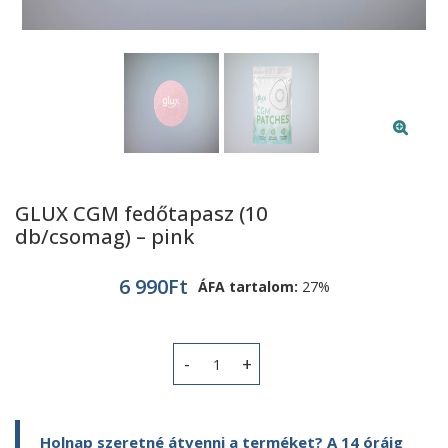
GLUX CGM fedőtapasz (10
db/csomag) – pink
6 990
Ft
ÁFA tartalom:
27%
GLUX CGM fedőtapasz (10 db/csomag)
Holnap szeretné átvenni a terméket? A 14 óráig