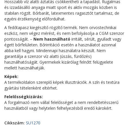
Hosszabb víz alatti áztatás csökkentheti a tapadást. Rugalmas
és izzadásálló anyaga miatt sport és aktív mozgás közben is
stabilan rögzít. Bőrbarát, latexmentes ragasztót tartalmaz, de
egyéni érzékenység előfordulhat.
A fedőtapasz kiegészítő rögzítő termék. Nem orvostechnikai
eszköz, nem végez mérést, és nem befolyásolja a CGM szenzor
pontosságát. –
Nem használható
irritált, sérült, gyulladt vagy
égett bőrfelületen. Bőrirritáció esetén a használatot azonnal
abba kell hagyni. Mindennapi használatra készült. Nem
garantálja a szenzor víz alatti (úszás, fürdőzés)
használhatóságát. Gyermekek kizárólag felnőtt felügyelete
mellett használhatják.
Képek:
A termékoldalon szereplő képek illusztrációk. A szín és textúra
gyártási tételenként eltérhet.
Felelősségkizárás:
A forgalmazó nem vállal felelősséget a nem rendeltetésszerű
használatból vagy helytelen felhelyezésből eredő károkért.
Cikkszám:
SU1270