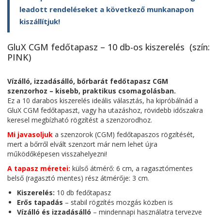
leadott rendeléseket a következő munkanapon
kiszállítjuk!
GluX CGM fedőtapasz – 10 db-os kiszerelés (szín:
PINK)
Vízálló, izzadásálló, bőrbarát fedőtapasz CGM
szenzorhoz – kisebb, praktikus csomagolásban.
Ez a 10 darabos kiszerelés ideális választás, ha kipróbálnád a
GluX CGM fedőtapaszt, vagy ha utazáshoz, rövidebb időszakra
keresel megbízható rögzítést a szenzorodhoz.
Mi javasoljuk
a szenzorok (CGM) fedőtapaszos rögzítését,
mert a bőrről elvált szenzort már nem lehet újra
működőképesen visszahelyezni!
A tapasz méretei:
külső átmérő: 6 cm, a ragasztómentes
belső (ragasztó mentes) rész átmérője: 3 cm.
Kiszerelés:
10 db fedőtapasz
Erős tapadás
– stabil rögzítés mozgás közben is
Vízálló és izzadásálló
– mindennapi használatra tervezve