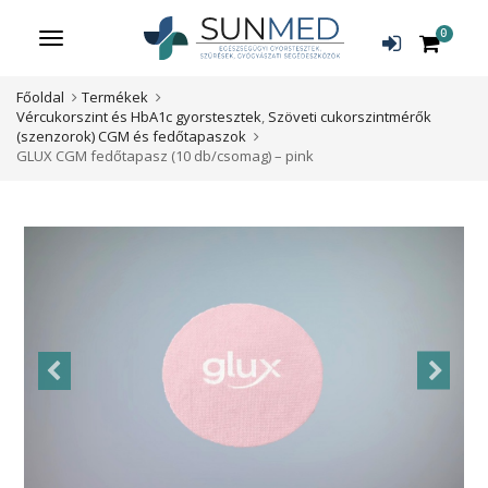
0
Menü
Főoldal
Termékek
Vércukorszint és HbA1c gyorstesztek
,
Szöveti cukorszintmérők
(szenzorok) CGM és fedőtapaszok
GLUX CGM fedőtapasz (10 db/csomag) – pink