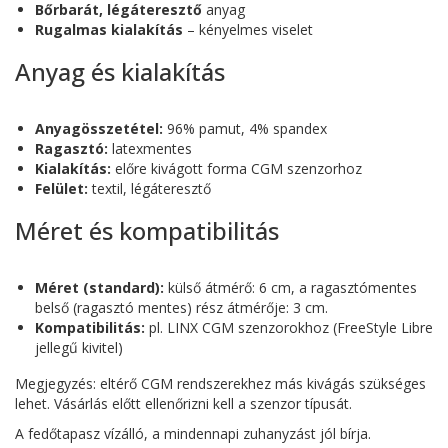
Bőrbarát, légáteresztő
anyag
Rugalmas kialakítás
– kényelmes viselet
Anyag és kialakítás
Anyagösszetétel:
96% pamut, 4% spandex
Ragasztó:
latexmentes
Kialakítás:
előre kivágott forma CGM szenzorhoz
Felület:
textil, légáteresztő
Méret és kompatibilitás
Méret (standard):
külső átmérő: 6 cm, a ragasztómentes
belső (ragasztó mentes) rész átmérője: 3 cm.
Kompatibilitás:
pl. LINX CGM szenzorokhoz (FreeStyle Libre
jellegű kivitel)
Megjegyzés: eltérő CGM rendszerekhez más kivágás szükséges
lehet. Vásárlás előtt ellenőrizni kell a szenzor típusát.
A fedőtapasz vízálló, a mindennapi zuhanyzást jól bírja.