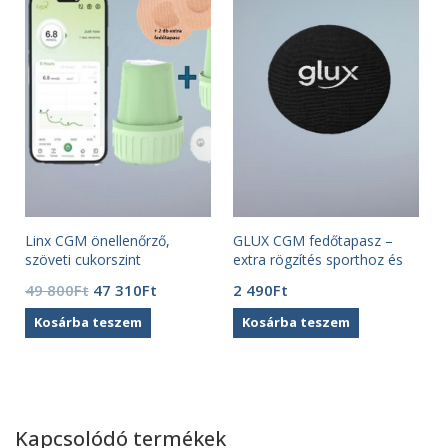
Linx CGM önellenőrző,
GLUX CGM fedőtapasz –
szöveti cukorszint
extra rögzítés sporthoz és
monitorozó szenzor ( 2 db)
mindennapokra (2
Original
Current
49 800
Ft
47 310
Ft
2 490
Ft
db/csomag) -fekete
price
price
Kosárba teszem
Kosárba teszem
was:
is:
49
47
800Ft.
310Ft.
Kapcsolódó termékek