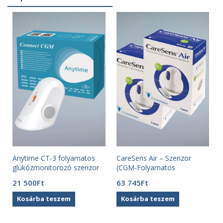
Anytime CT-3 folyamatos
CareSens Air – Szenzor
glükózmonitorozó szenzor
(CGM-Folyamatos
(CGM) 1 db
Cukormonitorozó Rendszer
21 500
Ft
63 745
Ft
) 2 db
Kosárba teszem
Kosárba teszem