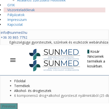
Általános Szerződési Feltételek
GYIK
Viszonteladóknak
Pályázatok
Impresszum
Kapcsolat
info@sunmed.hu
+36 30 865 7792
Egészségügyi gyorstesztek, szűrések és eszközök webáruháza
Kosár
0
Nincsenek
Menü
termékek a
kosárban.
Főoldal
Termékek
Alkohol- és drogtesztek
6 komponensű drog+alkohol gyorsteszt nyálmintából (25 db
Previous