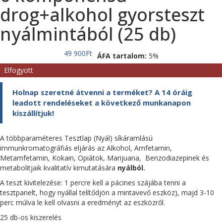
drog+alkohol gyorsteszt
nyálmintából (25 db)
49 900
Ft
ÁFA tartalom:
5%
Elfogyott
Holnap szeretné átvenni a terméket? A 14 óráig
leadott rendeléseket a következő munkanapon
kiszállítjuk!
A többparaméteres Tesztlap (Nyál) síkáramlású
immunkromatográfiás eljárás az Alkohol, Amfetamin,
Metamfetamin, Kokain, Opiátok, Marijuana, Benzodiazepinek és
metabolitjaik kvalitatív kimutatására
nyálból.
A teszt kivitelezése: 1 percre kell a pácines szájába tenni a
tesztpanelt, hogy nyállal telítődjön a mintavevő eszköz), majd 3-10
perc múlva le kell olvasni a eredményt az eszközről.
25 db-os kiszerelés