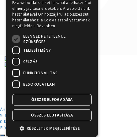
Ez a weboldal sütiket használ a felhasználói
élmény javítása érdekében. A weboldalunk
használatával Ön hozzájárul az összes süti
használatához, a Cookie szabályzatunknak
megfelelően.
Bővebben
ELENGEDHETETLENÜL
SZÜKSÉGES
TELJESÍTMÉNY
CÉLZÁS
FUNKCIONALITÁS
Árukereső.hu
BESOROLATLAN
ÖSSZES ELFOGADÁSA
Áruház
Sidebar
ÖSSZES ELUTASÍTÁSA
0
Kosár
Fiókom
RÉSZLETEK MEGJELENÍTÉSE