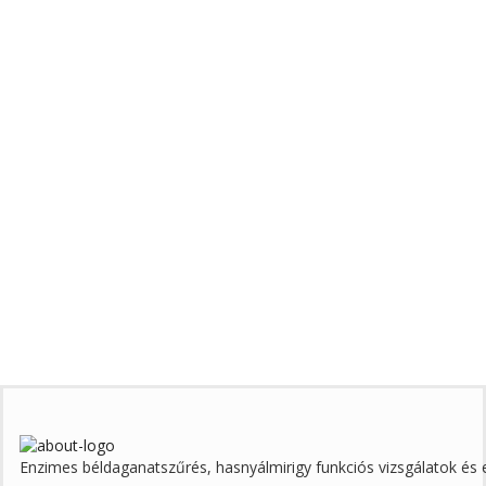
Enzimes béldaganatszűrés, hasnyálmirigy funkciós vizsgálatok é