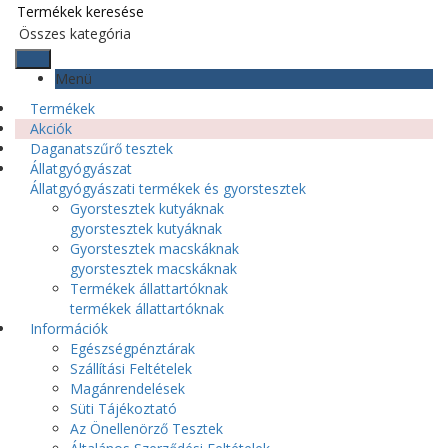
Menü
Termékek
Akciók
Daganatszűrő tesztek
Állatgyógyászat
Állatgyógyászati termékek és gyorstesztek
Gyorstesztek kutyáknak
gyorstesztek kutyáknak
Gyorstesztek macskáknak
gyorstesztek macskáknak
Termékek állattartóknak
termékek állattartóknak
Információk
Egészségpénztárak
Szállítási Feltételek
Magánrendelések
Süti Tájékoztató
Az Önellenörző Tesztek